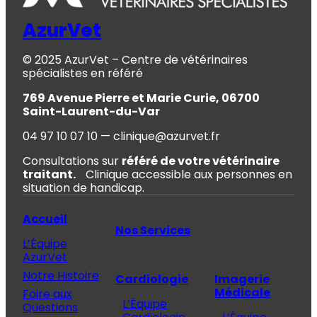
AzurVet
© 2025 AzurVet – Centre de vétérinaires
spécialistes en référé
769 Avenue Pierre et Marie Curie, 06700
Saint-Laurent-du-Var
04 97 10 07 10 — clinique@azurvet.fr
Consultations sur
référé de votre vétérinaire
traitant.
Clinique accessible aux personnes en
situation de handicap.
Accueil
Nos Services
L’Équipe
AzurVet
Notre Histoire
Cardiologie
Imagerie
Médicale
Foire aux
L’Équipe
Questions