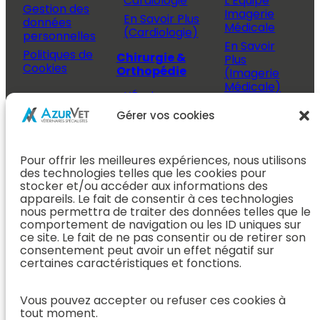
Cardiologie
L’Équipe
Gestion des
Imagerie
En Savoir Plus
données
Médicale
(Cardiologie)
personnelles
En Savoir
Politiques de
Chirurgie &
Plus
Cookies
Orthopédie
(Imagerie
Médicale)
L’Équipe
Espace
Chirurgie &
Médecine
Propriétaire
Gérer vos cookies
Orthopédie
Interne
J’ai rendez-
En Savoir Plus
L’Équipe
vous
(Chirurgie &
Pour offrir les meilleures expériences, nous utilisons
Médecine
Orthopédie)
Prendre
des technologies telles que les cookies pour
Interne
rendez-vous
stocker et/ou accéder aux informations des
Dentisterie &
En Savoir
appareils. Le fait de consentir à ces technologies
Après mon
ORL
Plus
nous permettra de traiter des données telles que le
rendez-vous
(Médecine
comportement de navigation ou les ID uniques sur
L’Équipe
Interne)
ce site. Le fait de ne pas consentir ou de retirer son
Dentisterie &
Espace
consentement peut avoir un effet négatif sur
ORL
Vétérinaire
Neurologie
certaines caractéristiques et fonctions.
En Savoir Plus
Référer un
L’Équipe
(Dentisterie &
cas
Neurologie
Vous pouvez accepter ou refuser ces cookies à
ORL)
tout moment.
Nous rejoindre
En Savoir