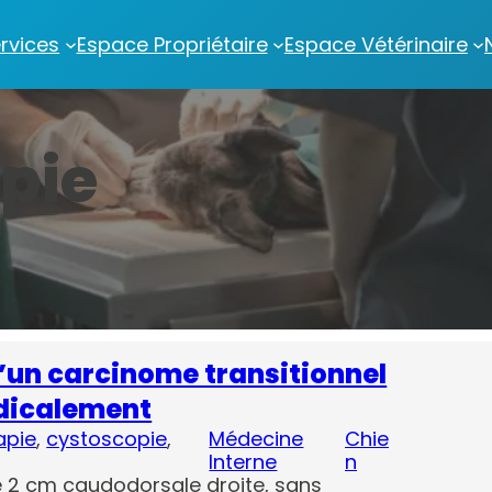
rvices
Espace Propriétaire
Espace Vétérinaire
pie
d’un carcinome transitionnel
dicalement
apie
, 
cystoscopie
, 
Médecine
Chie
Interne
n
e 2 cm caudodorsale droite, sans