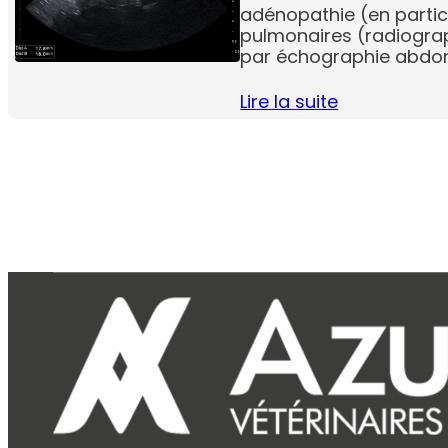
adénopathie (en particu
pulmonaires (radiograp
par échographie abdo
Lire la suite