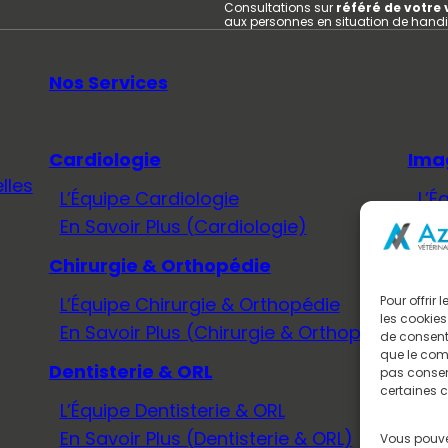
Consultations sur
référé de votre 
aux personnes en situation de hand
Nos Services
Cardiologie
Ima
lles
L’Équipe Cardiologie
L’É
En Savoir Plus (Cardiologie)
En 
Chirurgie & Orthopédie
Méd
L’Équipe Chirurgie & Orthopédie
L’É
Pour offrir
les cookies
En Savoir Plus (Chirurgie & Orthopédie)
En 
de consenti
que le comp
Dentisterie & ORL
Neu
pas consent
certaines c
L’Équipe Dentisterie & ORL
L’É
En Savoir Plus (Dentisterie & ORL)
En 
Vous pouve