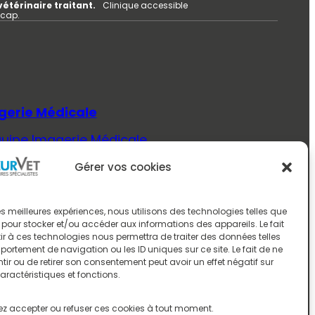
vétérinaire traitant.
Clinique accessible
icap.
gerie Médicale
quipe Imagerie Médicale
Savoir Plus (Imagerie Médicale)
Gérer vos cookies
ecine Interne
quipe Médecine Interne
 les meilleures expériences, nous utilisons des technologies telles que
 pour stocker et/ou accéder aux informations des appareils. Le fait
Savoir Plus (Médecine Interne)
r à ces technologies nous permettra de traiter des données telles
ortement de navigation ou les ID uniques sur ce site. Le fait de ne
rologie
ir ou de retirer son consentement peut avoir un effet négatif sur
aractéristiques et fonctions.
quipe Neurologie
Savoir Plus (Neurologie)
z accepter ou refuser ces cookies à tout moment.