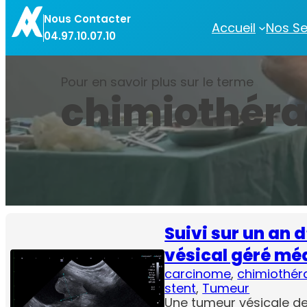
Aller
Nous Contacter
au
Accueil
Nos Se
04.97.10.07.10
contenu
Pour en savoir plus sur le terme
chimiothéra
Suivi sur un an 
vésical géré mé
carcinome
, 
chimiothér
stent
, 
Tumeur
Une tumeur vésicale d