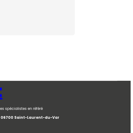
t
es spécialistes en référé
e, 06700 Saint-Laurent-du-Var