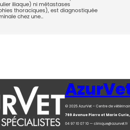
lier iliaque) ni métastases
hies thoraciques), est diagnostiquée
minale chez une…
AzurVe
© 2025 AzurVet – Centre de vétérinair
769 Avenue Pierre et Marie Curi
04 97 10 07 10 — clinique@azurvet.fr