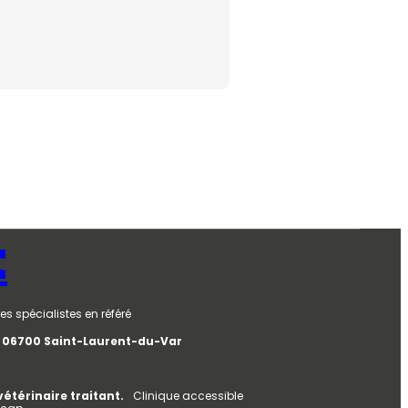
t
es spécialistes en référé
e, 06700 Saint-Laurent-du-Var
vétérinaire traitant.
Clinique accessible