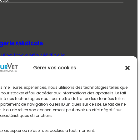
icap.
gerie Médicale
quipe Imagerie Médicale
Savoir Plus (Imagerie Médicale)
Gérer vos cookies
ecine Interne
quipe Médecine Interne
 les meilleures expériences, nous utilisons des technologies telles que
 pour stocker et/ou accéder aux informations des appareils. Le fait
Savoir Plus (Médecine Interne)
r à ces technologies nous permettra de traiter des données telles
ortement de navigation ou les ID uniques sur ce site. Le fait de ne
rologie
ir ou de retirer son consentement peut avoir un effet négatif sur
aractéristiques et fonctions.
quipe Neurologie
Savoir Plus (Neurologie)
z accepter ou refuser ces cookies à tout moment.