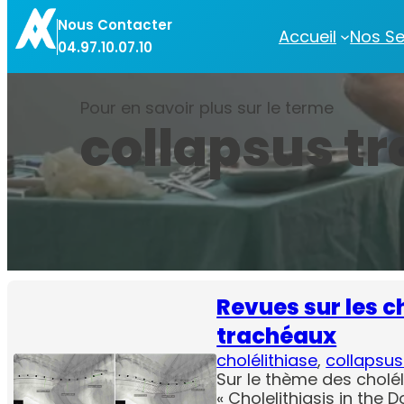
Aller
Nous Contacter
au
Accueil
Nos Se
04.97.10.07.10
contenu
Pour en savoir plus sur le terme
collapsus t
Revues sur les ch
trachéaux
cholélithiase
, 
collapsus
Sur le thème des choléli
« Cholelithiasis in the 