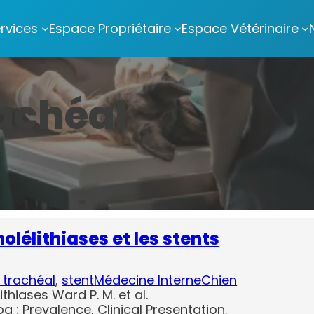
rvices
Espace Propriétaire
Espace Vétérinaire
rachéal
olélithiases et les stents
 trachéal
, 
stent
Médecine Interne
Chien
thiases Ward P. M. et al.
Dog : Prevalence, Clinical Presentation,