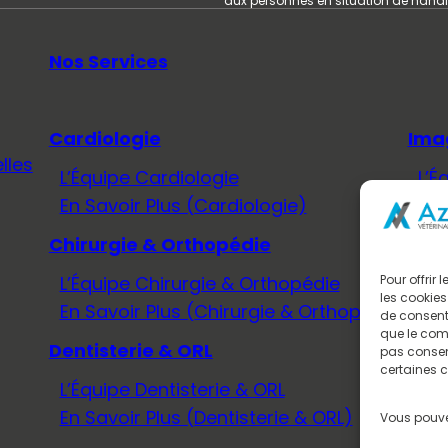
aux personnes en situation de hand
Nos Services
Cardiologie
Ima
lles
L’Équipe Cardiologie
L’É
En Savoir Plus (Cardiologie)
En 
Chirurgie & Orthopédie
Méd
L’Équipe Chirurgie & Orthopédie
L’É
Pour offrir
les cookies
En Savoir Plus (Chirurgie & Orthopédie)
En 
de consenti
que le comp
Dentisterie & ORL
Neu
pas consent
certaines c
L’Équipe Dentisterie & ORL
L’É
En Savoir Plus (Dentisterie & ORL)
En 
Vous pouve