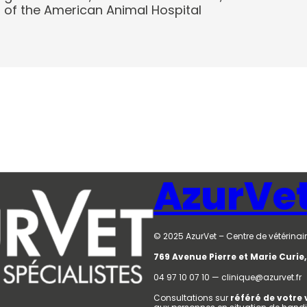
 of the American Animal Hospital
AzurVe
© 2025 AzurVet – Centre de vétérinair
769 Avenue Pierre et Marie Curi
04 97 10 07 10 — clinique@azurvet.fr
Consultations sur
référé de votre 