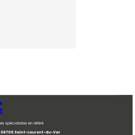
t
es spécialistes en référé
e, 06700 Saint-Laurent-du-Var