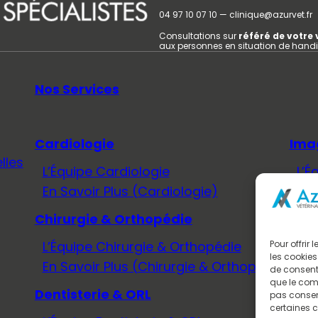
04 97 10 07 10 — clinique@azurvet.fr
Consultations sur
référé de votre 
aux personnes en situation de hand
Nos Services
Cardiologie
Ima
lles
L’Équipe Cardiologie
L’É
En Savoir Plus (Cardiologie)
En 
Chirurgie & Orthopédie
Méd
L’Équipe Chirurgie & Orthopédie
L’É
Pour offrir
les cookies
En Savoir Plus (Chirurgie & Orthopédie)
En 
de consenti
que le comp
Dentisterie & ORL
Neu
pas consent
certaines c