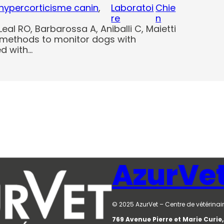
hypercorticisme canin
, 
Laboratoi
Chie
re
n
 Leal RO, Barbarossa A, Aniballi C, Maietti
f methods to monitor dogs with
ed with…
AzurVe
© 2025 AzurVet – Centre de vétérinair
769 Avenue Pierre et Marie Curi