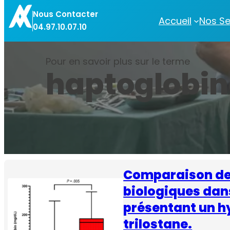
Aller
Nous Contacter
au
Accueil
Nos Se
04.97.10.07.10
contenu
Pour en savoir plus sur le terme
haptoglobin
Comparaison de 
biologiques dans
présentant un h
trilostane.