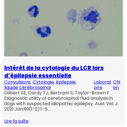
Intérêt de la cytologie du LCR lors
d’épilepsie essentielle
Convulsions
, 
Cytologie
, 
épilepsie
, 
Laborat
Chi
liquide cérébrospinal
oire
en
Gilbert SE, Cardy TJ, Bertram S, Taylor-Brown F.
Diagnostic utility of cerebrospinal fluid analysis in
dogs with suspected idiopathic epilepsy. Aust Vet J.
2021 Jan;99(1-2):1–5.…
Lire la suite