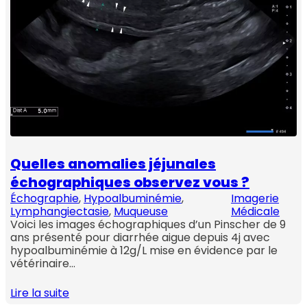
Quelles anomalies jéjunales
échographiques observez vous ?
Échographie
, 
Hypoalbuminémie
, 
Imagerie
Lymphangiectasie
, 
Muqueuse
Médicale
Voici les images échographiques d’un Pinscher de 9
ans présenté pour diarrhée aigue depuis 4j avec
hypoalbuminémie à 12g/L mise en évidence par le
vétérinaire…
Lire la suite