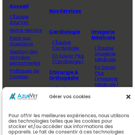
Accueil
Nos Services
L’Équipe
AzurVet
Notre Histoire
Cardiologie
Imagerie
Médicale
Foire aux
L’Équipe
Questions
Cardiologie
L’Équipe
Gestion des
Imagerie
En Savoir Plus
données
Médicale
(Cardiologie)
personnelles
En Savoir
Politiques de
Chirurgie &
Plus
Cookies
Orthopédie
(Imagerie
Médicale)
L’Équipe
Espace
Chirurgie &
Médecine
Propriétaire
Gérer vos cookies
Orthopédie
Interne
J’ai rendez-
En Savoir Plus
L’Équipe
vous
(Chirurgie &
Pour offrir les meilleures expériences, nous utilisons
Médecine
Orthopédie)
Prendre
des technologies telles que les cookies pour
Interne
rendez-vous
stocker et/ou accéder aux informations des
Dentisterie &
En Savoir
appareils. Le fait de consentir à ces technologies
Après mon