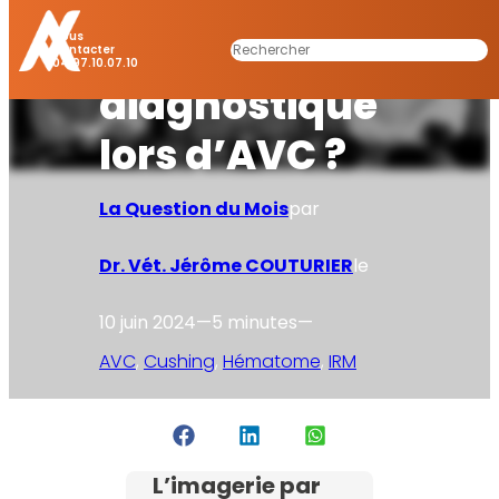
Quelle
démarche
Nous
Rechercher
Contacter
04.97.10.07.10
diagnostique
lors d’AVC ?
La Question du Mois
par
Dr. Vét. Jérôme COUTURIER
le
10 juin 2024
—
5 minutes
—
AVC
, 
Cushing
, 
Hématome
, 
IRM
L’imagerie par