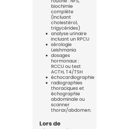
routine : NFS,
biochimie
complète
(incluant
cholestérol,
trigycérides)
analyse urinaire
incluant un RPCU
sérologie
Leishmania
dosages
hormonaux :
RCCU ou test
ACTH, T4/TSH
échocardiographie
radiographies
thoraciques et
échographie
abdominale ou
scanner
thorax/abdomen.
Lors de