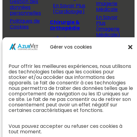
Gestion des
Imagerie
En Savoir Plus
données
Médicale
(Cardiologie)
personnelles
En Savoir
Politiques de
Chirurgie &
Plus
Cookies
Orthopédie
(Imagerie
Médicale)
L’Équipe
Espace
Chirurgie &
Médecine
Propriétaire
Gérer vos cookies
Orthopédie
Interne
J’ai rendez-
En Savoir Plus
L’Équipe
vous
(Chirurgie &
Pour offrir les meilleures expériences, nous utilisons
Médecine
Orthopédie)
Prendre
des technologies telles que les cookies pour
Interne
rendez-vous
stocker et/ou accéder aux informations des
Dentisterie &
En Savoir
appareils. Le fait de consentir à ces technologies
Après mon
ORL
Plus
nous permettra de traiter des données telles que le
rendez-vous
(Médecine
comportement de navigation ou les ID uniques sur
L’Équipe
Interne)
ce site. Le fait de ne pas consentir ou de retirer son
Dentisterie &
Espace
consentement peut avoir un effet négatif sur
ORL
Vétérinaire
Neurologie
certaines caractéristiques et fonctions.
En Savoir Plus
Référer un
L’Équipe
(Dentisterie &
cas
Vous pouvez accepter ou refuser ces cookies à
Neurologie
ORL)
tout moment.
Nous rejoindre
En Savoir