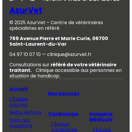
AzurVet
© 2025 AzurVet – Centre de vétérinaires
spécialistes en référé
769 Avenue Pierre et Marie Curie, 06700
Saint-Laurent-du-Var
04 97 10 07 10 — clinique@azurvet.fr
Consultations sur
référé de votre vétérinaire
traitant.
Clinique accessible aux personnes en
situation de handicap.
Accueil
Nos Services
L’Équipe
AzurVet
Notre Histoire
Cardiologie
Imagerie
Médicale
Foire aux
L’Équipe
Questions
Cardiologie
L’Équipe