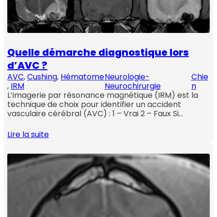
Quelle démarche diagnostique lors
d’AVC ?
AVC
, 
Cushing
, 
Hématome
Neurologie-
Chie
, 
IRM
Neurochirurgie
n
L’imagerie par résonance magnétique (IRM) est la
technique de choix pour identifier un accident
vasculaire cérébral (AVC) : 1 – Vrai 2 – Faux Si…
Lire la suite