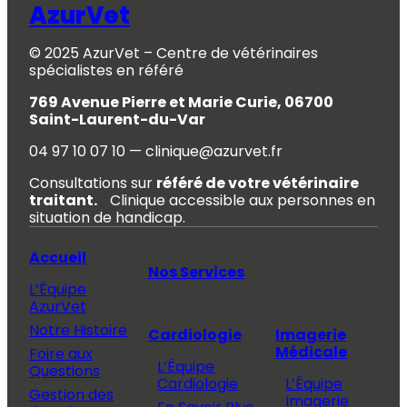
AzurVet
© 2025 AzurVet – Centre de vétérinaires
spécialistes en référé
769 Avenue Pierre et Marie Curie, 06700
Saint-Laurent-du-Var
04 97 10 07 10 — clinique@azurvet.fr
Consultations sur
référé de votre vétérinaire
traitant.
Clinique accessible aux personnes en
situation de handicap.
Accueil
Nos Services
L’Équipe
AzurVet
Notre Histoire
Cardiologie
Imagerie
Médicale
Foire aux
L’Équipe
Questions
Cardiologie
L’Équipe
Gestion des
Imagerie