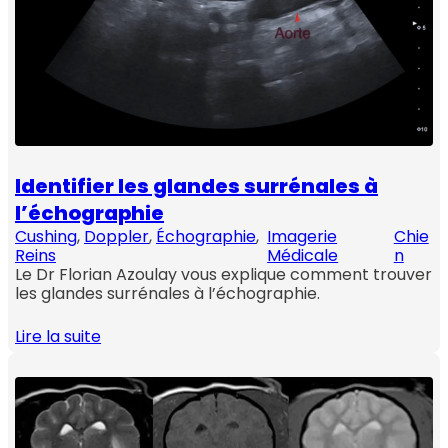
Identifier les glandes surrénales à
l’échographie
Cushing
, 
Doppler
, 
Échographie
, 
Imagerie
Chie
Reins
Médicale
n
Le Dr Florian Azoulay vous explique comment trouver
les glandes surrénales à l’échographie.
Lire la suite