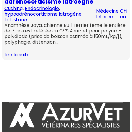
adrénocorticisme iatroègne
Cushing
, 
Endocrinologie
, 
Médecine
Chi
hypoadrénocorticisme iatrogène
, 
Interne
en
trilostane
Anamnèse Jaya, chienne Bull Terrier femelle entière
de 7 ans est référée au CVS Azurvet pour polyuro-
polydipsie (prise de boisson estimée à 150mL/kg/j),
polyphagie, distension…
Lire la suite