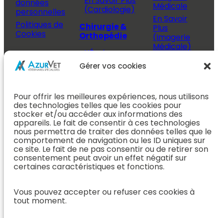
En Savoir Plus
données
Médicale
(Cardiologie)
personnelles
En Savoir
Politiques de
Chirurgie &
Plus
Cookies
Orthopédie
(Imagerie
Médicale)
L’Équipe
Espace
Chirurgie &
Médecine
Propriétaire
Gérer vos cookies
Orthopédie
Interne
J’ai rendez-
En Savoir Plus
L’Équipe
vous
(Chirurgie &
Pour offrir les meilleures expériences, nous utilisons
Médecine
Orthopédie)
Prendre
des technologies telles que les cookies pour
Interne
rendez-vous
stocker et/ou accéder aux informations des
Dentisterie &
En Savoir
appareils. Le fait de consentir à ces technologies
Après mon
ORL
Plus
nous permettra de traiter des données telles que le
rendez-vous
(Médecine
comportement de navigation ou les ID uniques sur
L’Équipe
Interne)
ce site. Le fait de ne pas consentir ou de retirer son
Dentisterie &
Espace
consentement peut avoir un effet négatif sur
ORL
Vétérinaire
Neurologie
certaines caractéristiques et fonctions.
En Savoir Plus
Référer un
L’Équipe
(Dentisterie &
cas
Neurologie
Vous pouvez accepter ou refuser ces cookies à
ORL)
tout moment.
Nous rejoindre
En Savoir
Hospitalisation
Plus
Le Blog