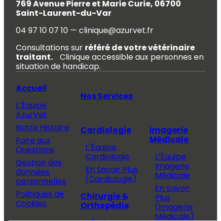
769 Avenue Pierre et Marie Curie, 06700
Saint-Laurent-du-Var
04 97 10 07 10 — clinique@azurvet.fr
Consultations sur
référé de votre vétérinaire
traitant.
Clinique accessible aux personnes en
situation de handicap.
Accueil
Nos Services
L’Équipe
AzurVet
Notre Histoire
Cardiologie
Imagerie
Médicale
Foire aux
L’Équipe
Questions
Cardiologie
L’Équipe
Gestion des
Imagerie
En Savoir Plus
données
Médicale
(Cardiologie)
personnelles
En Savoir
Politiques de
Chirurgie &
Plus
Cookies
Orthopédie
(Imagerie
Médicale)