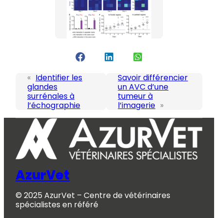
«
Identifier les
Savoir différencier
glandes
un AVC d’une
surrénales à
tumeur à
l’échographie
l’imagerie
»
AzurVet
© 2025 AzurVet – Centre de vétérinaires
spécialistes en référé