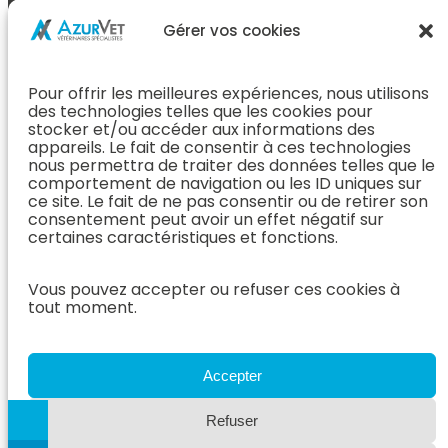
L’Équipe
Espace
Chirurgie &
Médecine
Propriétaire
Gérer vos cookies
Orthopédie
Interne
J’ai rendez-
En Savoir Plus
L’Équipe
vous
(Chirurgie &
Pour offrir les meilleures expériences, nous utilisons
Médecine
Orthopédie)
Prendre
des technologies telles que les cookies pour
Interne
rendez-vous
stocker et/ou accéder aux informations des
Dentisterie &
En Savoir
appareils. Le fait de consentir à ces technologies
Après mon
ORL
Plus
nous permettra de traiter des données telles que le
rendez-vous
(Médecine
comportement de navigation ou les ID uniques sur
L’Équipe
Interne)
ce site. Le fait de ne pas consentir ou de retirer son
Dentisterie &
Espace
consentement peut avoir un effet négatif sur
ORL
Vétérinaire
Neurologie
certaines caractéristiques et fonctions.
En Savoir Plus
Référer un
L’Équipe
(Dentisterie &
cas
Neurologie
Vous pouvez accepter ou refuser ces cookies à
ORL)
tout moment.
Nous rejoindre
En Savoir
Hospitalisation
Plus
Le Blog
(Neurologie)
AzurVet
L’Équipe
Accepter
Hospitalisation
Oncologie
En Savoir Plus
Refuser
L’Équipe
(Hospitalisation)
Oncologie