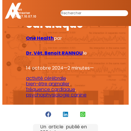
cérébrale et
Nous
Rechercher
Contacter
04.97.10.07.10
cardiaque
One Health
par
Dr. Vét. Benoit RANNOU
le
14 octobre 2024
—
2 minutes
—
activité cérébrale
, 
bien-être animalier
, 
fréquence cardiaque
, 
psychophysiologie canine
Un article publié en