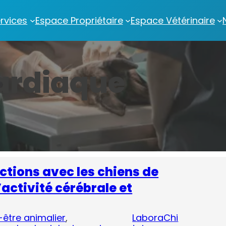
rvices
Espace Propriétaire
Espace Vétérinaire
ardiaque
actions avec les chiens de
activité cérébrale et
-être animalier
, 
Labora
Chi