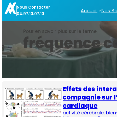
Aller
Nous Contacter
au
Accueil
Nos Se
04.97.10.07.10
contenu
Pour en savoir plus sur le terme
fréquence c
Effets des inter
compagnie sur l’
cardiaque
activité cérébrale
, 
bien