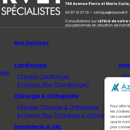
769 Avenue Pierre et Marie Curi
04 97 10 07 10 — clinique@azurvet.fr
Consultations sur
référé de votre 
aux personnes en situation de hand
Nos Services
Cardiologie
Ima
lles
L’Équipe Cardiologie
L’É
En Savoir Plus (Cardiologie)
En 
Chirurgie & Orthopédie
Méd
L’Équipe Chirurgie & Orthopédie
L’É
Pour offrir
les cookies
En Savoir Plus (Chirurgie & Orthopédie)
En 
de consenti
que le comp
Dentisterie & ORL
Neu
pas consent