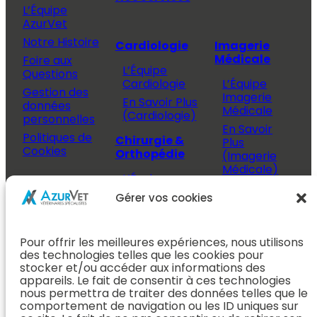
L’Équipe
AzurVet
Notre Histoire
Cardiologie
Imagerie
Médicale
Foire aux
L’Équipe
Questions
Cardiologie
L’Équipe
Gestion des
Imagerie
En Savoir Plus
données
Médicale
(Cardiologie)
personnelles
En Savoir
Politiques de
Chirurgie &
Plus
Cookies
Orthopédie
(Imagerie
Médicale)
L’Équipe
Espace
Chirurgie &
Médecine
Propriétaire
Gérer vos cookies
Orthopédie
Interne
J’ai rendez-
En Savoir Plus
L’Équipe
vous
(Chirurgie &
Pour offrir les meilleures expériences, nous utilisons
Médecine
Orthopédie)
Prendre
des technologies telles que les cookies pour
Interne
rendez-vous
stocker et/ou accéder aux informations des
Dentisterie &
En Savoir
appareils. Le fait de consentir à ces technologies
Après mon
ORL
Plus
nous permettra de traiter des données telles que le
rendez-vous
(Médecine
comportement de navigation ou les ID uniques sur
L’Équipe