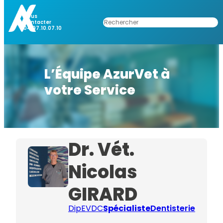
Nous
Rechercher
Contacter
04.97.10.07.10
L’Équipe AzurVet à
votre Service
Dr. Vét.
Nicolas
GIRARD
DipEVDC
Spécialiste
Dentisterie