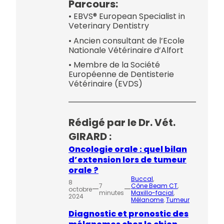
Parcours:
• EBVS® European Specialist in
Veterinary Dentistry
• Ancien consultant de l’Ecole
Nationale Vétérinaire d’Alfort
• Membre de la Société
Européenne de Dentisterie
Vétérinaire (EVDS)
Rédigé par le Dr. Vét.
GIRARD :
Oncologie orale : quel bilan
d’extension lors de tumeur
orale ?
Buccal
, 
8
7
Cône Beam CT
, 
—
—
octobre
minutes
Maxillo-facial
, 
2024
Mélanome
, 
Tumeur
Diagnostic et pronostic des