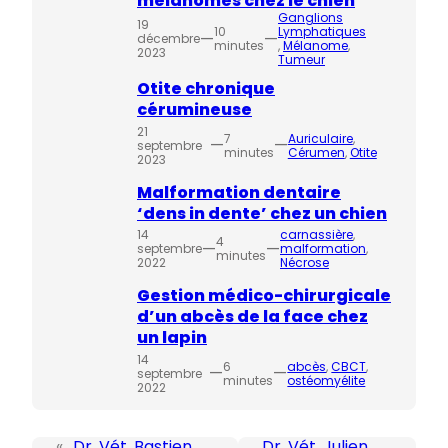
mélanomes chez le chien
Ganglions
19
10
Lymphatiques
—
—
décembre
minutes
, 
Mélanome
, 
2023
Tumeur
Otite chronique
cérumineuse
21
7
Auriculaire
, 
—
—
septembre
minutes
Cérumen
, 
Otite
2023
Malformation dentaire
‘dens in dente’ chez un chien
14
carnassière
, 
4
—
—
septembre
malformation
, 
minutes
2022
Nécrose
Gestion médico-chirurgicale
d’un abcès de la face chez
un lapin
14
6
abcès
, 
CBCT
, 
—
—
septembre
minutes
ostéomyélite
2022
«
Dr. Vét. Bastien
Dr. Vét. Julien