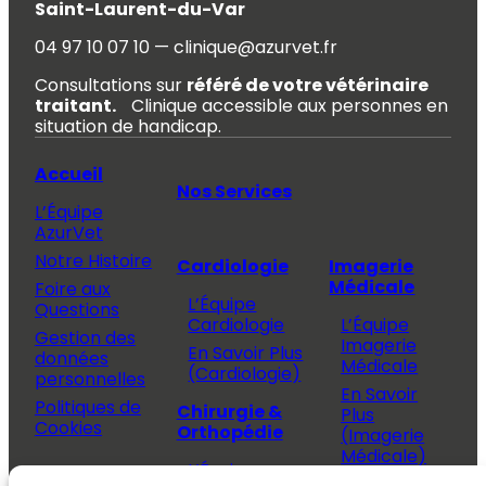
Saint-Laurent-du-Var
04 97 10 07 10 — clinique@azurvet.fr
Consultations sur
référé de votre vétérinaire
traitant.
Clinique accessible aux personnes en
situation de handicap.
Accueil
Nos Services
L’Équipe
AzurVet
Notre Histoire
Cardiologie
Imagerie
Médicale
Foire aux
L’Équipe
Questions
Cardiologie
L’Équipe
Gestion des
Imagerie
En Savoir Plus
données
Médicale
(Cardiologie)
personnelles
En Savoir
Politiques de
Chirurgie &
Plus
Cookies
Orthopédie
(Imagerie
Médicale)
L’Équipe
Espace