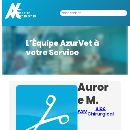
Nous
Rechercher
Contacter
04.97.10.07.10
L’Équipe AzurVet à
votre Service
Auror
e M.
Bloc
ASV
Chirurgical