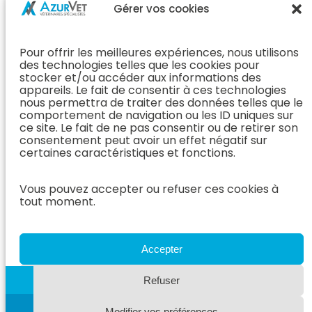
Chirurgie &
Médecine
Propriétaire
Gérer vos cookies
Orthopédie
Interne
J’ai rendez-
En Savoir Plus
L’Équipe
vous
(Chirurgie &
Pour offrir les meilleures expériences, nous utilisons
Médecine
Orthopédie)
Prendre
des technologies telles que les cookies pour
Interne
rendez-vous
stocker et/ou accéder aux informations des
Dentisterie &
En Savoir
appareils. Le fait de consentir à ces technologies
Après mon
ORL
Plus
nous permettra de traiter des données telles que le
rendez-vous
(Médecine
comportement de navigation ou les ID uniques sur
L’Équipe
Interne)
ce site. Le fait de ne pas consentir ou de retirer son
Dentisterie &
Espace
consentement peut avoir un effet négatif sur
ORL
Vétérinaire
Neurologie
certaines caractéristiques et fonctions.
En Savoir Plus
Référer un
L’Équipe
(Dentisterie &
cas
Vous pouvez accepter ou refuser ces cookies à
Neurologie
ORL)
tout moment.
Nous rejoindre
En Savoir
Hospitalisation
Plus
Le Blog
(Neurologie)
AzurVet
L’Équipe
Accepter
Hospitalisation
Oncologie
En Savoir Plus
Refuser
L’Équipe
(Hospitalisation)
Oncologie
Modifier vos préférences