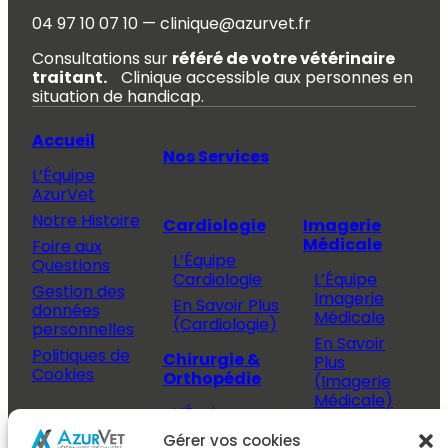
04 97 10 07 10 — clinique@azurvet.fr
Consultations sur
référé de votre vétérinaire
traitant.
Clinique accessible aux personnes en
situation de handicap.
Accueil
Nos Services
L’Équipe
AzurVet
Notre Histoire
Cardiologie
Imagerie
Médicale
Foire aux
L’Équipe
Questions
Cardiologie
L’Équipe
Gestion des
Imagerie
En Savoir Plus
données
Médicale
(Cardiologie)
personnelles
En Savoir
Politiques de
Chirurgie &
Plus
Cookies
Orthopédie
(Imagerie
Médicale)
L’Équipe
Espace
Chirurgie &
Médecine
Propriétaire
Gérer vos cookies