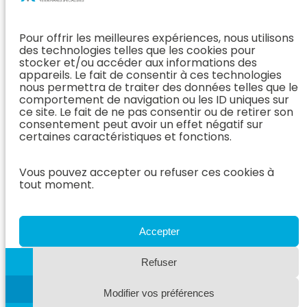
Orthopédie
Interne
J’ai rendez-
En Savoir Plus
L’Équipe
vous
(Chirurgie &
Pour offrir les meilleures expériences, nous utilisons
Médecine
Orthopédie)
Prendre
des technologies telles que les cookies pour
Interne
rendez-vous
stocker et/ou accéder aux informations des
Dentisterie &
En Savoir
appareils. Le fait de consentir à ces technologies
Après mon
ORL
Plus
nous permettra de traiter des données telles que le
rendez-vous
(Médecine
comportement de navigation ou les ID uniques sur
L’Équipe
Interne)
ce site. Le fait de ne pas consentir ou de retirer son
Dentisterie &
Espace
consentement peut avoir un effet négatif sur
ORL
Vétérinaire
Neurologie
certaines caractéristiques et fonctions.
En Savoir Plus
Référer un
L’Équipe
(Dentisterie &
cas
Vous pouvez accepter ou refuser ces cookies à
Neurologie
ORL)
tout moment.
Nous rejoindre
En Savoir
Hospitalisation
Plus
Le Blog
(Neurologie)
AzurVet
L’Équipe
Accepter
Hospitalisation
Oncologie
En Savoir Plus
Refuser
L’Équipe
(Hospitalisation)
Oncologie
Modifier vos préférences
En Savoir