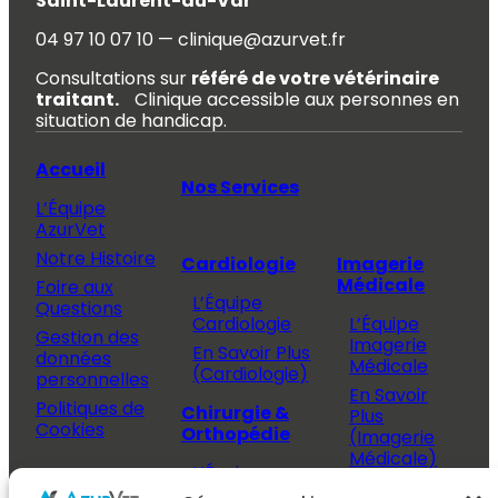
Saint-Laurent-du-Var
04 97 10 07 10 — clinique@azurvet.fr
Consultations sur
référé de votre vétérinaire
traitant.
Clinique accessible aux personnes en
situation de handicap.
Accueil
Nos Services
L’Équipe
AzurVet
Notre Histoire
Cardiologie
Imagerie
Médicale
Foire aux
L’Équipe
Questions
Cardiologie
L’Équipe
Gestion des
Imagerie
En Savoir Plus
données
Médicale
(Cardiologie)
personnelles
En Savoir
Politiques de
Chirurgie &
Plus
Cookies
Orthopédie
(Imagerie
Médicale)
L’Équipe
Espace
Chirurgie &
Médecine