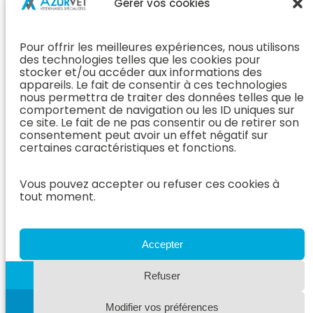
Propriétaire
Gérer vos cookies
Orthopédie
Interne
J’ai rendez-
En Savoir Plus
L’Équipe
vous
(Chirurgie &
Pour offrir les meilleures expériences, nous utilisons
Médecine
Orthopédie)
Prendre
des technologies telles que les cookies pour
Interne
rendez-vous
stocker et/ou accéder aux informations des
Dentisterie &
En Savoir
appareils. Le fait de consentir à ces technologies
Après mon
ORL
Plus
nous permettra de traiter des données telles que le
rendez-vous
(Médecine
comportement de navigation ou les ID uniques sur
L’Équipe
Interne)
ce site. Le fait de ne pas consentir ou de retirer son
Dentisterie &
Espace
consentement peut avoir un effet négatif sur
ORL
Vétérinaire
Neurologie
certaines caractéristiques et fonctions.
En Savoir Plus
Référer un
L’Équipe
(Dentisterie &
cas
Neurologie
Vous pouvez accepter ou refuser ces cookies à
ORL)
tout moment.
Nous rejoindre
En Savoir
Hospitalisation
Plus
Le Blog
(Neurologie)
AzurVet
L’Équipe
Accepter
Hospitalisation
Oncologie
En Savoir Plus
Refuser
L’Équipe
(Hospitalisation)
Oncologie
Modifier vos préférences
En Savoir