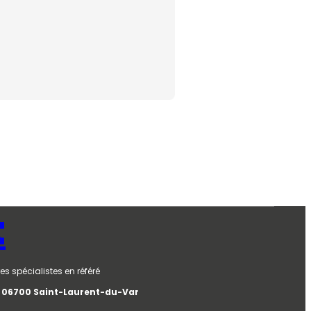
t
es spécialistes en référé
e, 06700 Saint-Laurent-du-Var