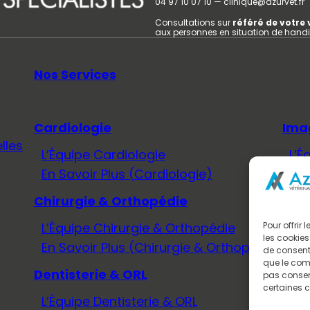
04 97 10 07 10 — clinique@azurvet.fr
Consultations sur
référé de votre 
aux personnes en situation de hand
Nos Services
Cardiologie
Ima
lles
L’Équipe Cardiologie
L’É
En Savoir Plus (Cardiologie)
En 
Chirurgie & Orthopédie
Méd
L’Équipe Chirurgie & Orthopédie
L’É
Pour offrir
les cookies
En Savoir Plus (Chirurgie & Orthopédie)
En 
de consenti
que le comp
Dentisterie & ORL
Neu
pas consent
certaines c
L’Équipe Dentisterie & ORL
L’É