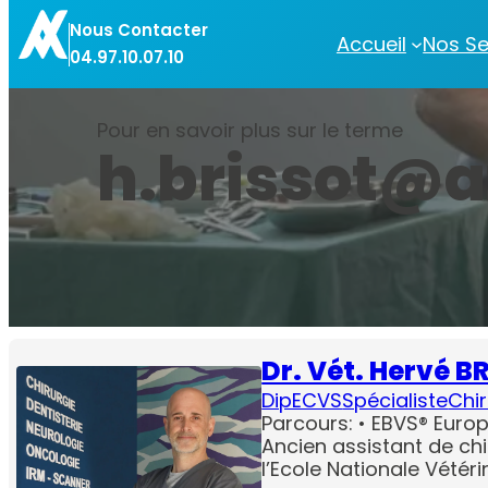
Aller
Nous Contacter
au
Accueil
Nos Se
04.97.10.07.10
contenu
Pour en savoir plus sur le terme
h.brissot@a
Dr. Vét. Hervé B
DipECVS
Spécialiste
Chir
Parcours: • EBVS® Europ
Ancien assistant de ch
l’Ecole Nationale Vétér