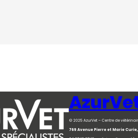
AzurVe
© 2025 AzurVet – Centre de vétérinair
769 Avenue Pierre et Marie Curi