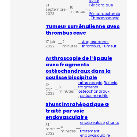
Kyste
21
Péricardique
10
—
—
septembre
, 
minutes
2023
Péricardectomie
, 
Thoracoscopie
Tumeur surrénalienne avec
thrombus cave
17 juin
2
Angioscanner
, 
—
—
2022
minutes
thrombus
, 
Tumeur
Arthroscopie de l’épaule
avec fragments
ostéochondraux dans la
coulisse biccipitale
arthroscopie
, 
Boiterie
, 
12
5
fragments
—
—
avril
minutes
ostéochondraux
2022
, 
ostéochondrite
Shunt intrahépatique G
traité par voie
endovasculaire
encéphalose
, 
shunts
31
4
, 
—
—
mars
minutes
traitement
2022
endovasculaire