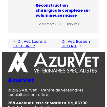
Reconstruction
chirurgicale complexe sur
volumineuse masse
—
—
15 décembre 2021
5 minutes
«
Dr. Vét. Laurent
Dr. Vét. Bastien
COUTURIER
DEKERLE
»
AzurVet
© 2025 AzurVet – Centre de vétérinaires
spécialistes en référé
769 Avenue Pierre et Marie Curie, 06700