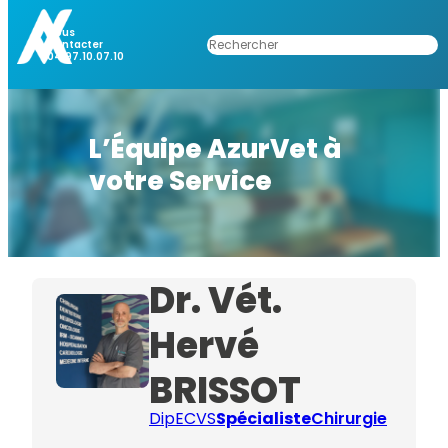
Nous
Rechercher
Contacter
04.97.10.07.10
L’Équipe AzurVet à
votre Service
Dr. Vét.
Hervé
BRISSOT
DipECVS
Spécialiste
Chirurgie