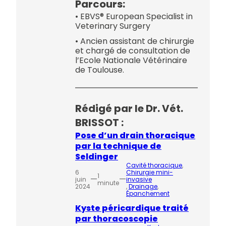
Parcours:
• EBVS® European Specialist in
Veterinary Surgery
• Ancien assistant de chirurgie
et chargé de consultation de
l’Ecole Nationale Vétérinaire
de Toulouse.
Rédigé par le Dr. Vét.
BRISSOT :
Pose d’un drain thoracique
par la technique de
Seldinger
Cavité thoracique
, 
6
Chirurgie mini-
1
—
—
juin
invasive
minute
2024
, 
Drainage
, 
Épanchement
Kyste péricardique traité
par thoracoscopie