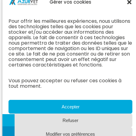
Médecine
Propriétaire
Gérer vos cookies
Orthopédie
Interne
J’ai rendez-
En Savoir Plus
L’Équipe
vous
(Chirurgie &
Pour offrir les meilleures expériences, nous utilisons
Médecine
Orthopédie)
Prendre
des technologies telles que les cookies pour
Interne
rendez-vous
stocker et/ou accéder aux informations des
Dentisterie &
En Savoir
appareils. Le fait de consentir à ces technologies
Après mon
ORL
Plus
nous permettra de traiter des données telles que le
rendez-vous
(Médecine
comportement de navigation ou les ID uniques sur
L’Équipe
Interne)
ce site. Le fait de ne pas consentir ou de retirer son
Dentisterie &
Espace
consentement peut avoir un effet négatif sur
ORL
Vétérinaire
Neurologie
certaines caractéristiques et fonctions.
En Savoir Plus
Référer un
L’Équipe
(Dentisterie &
cas
Neurologie
Vous pouvez accepter ou refuser ces cookies à
ORL)
tout moment.
Nous rejoindre
En Savoir
Hospitalisation
Plus
Le Blog
(Neurologie)
AzurVet
L’Équipe
Accepter
Hospitalisation
Oncologie
En Savoir Plus
Refuser
L’Équipe
(Hospitalisation)
Oncologie
Modifier vos préférences
En Savoir