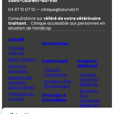
Saint-Laurent-du-Var
04 97 10 07 10 — clinique@azurvet.fr
Consultations sur
référé de votre vétérinaire
traitant.
Clinique accessible aux personnes en
situation de handicap.
Accueil
Nos Services
L’Équipe
AzurVet
Notre Histoire
Cardiologie
Imagerie
Médicale
Foire aux
L’Équipe
Questions
Cardiologie
L’Équipe
Gestion des
Imagerie
En Savoir Plus
données
Médicale
(Cardiologie)
personnelles
En Savoir
Politiques de
Chirurgie &
Plus
Cookies
Orthopédie
(Imagerie
Médicale)
L’Équipe
Espace
Chirurgie &