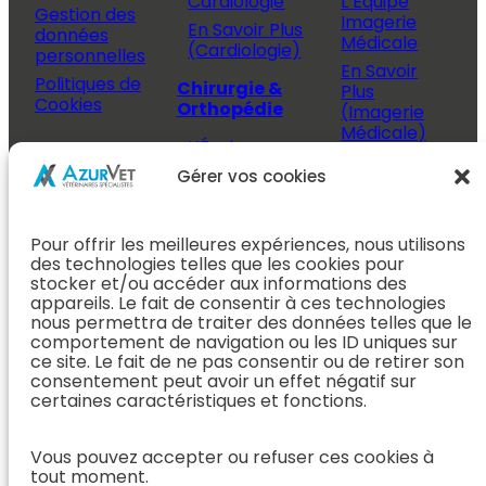
Cardiologie
L’Équipe
Gestion des
Imagerie
En Savoir Plus
données
Médicale
(Cardiologie)
personnelles
En Savoir
Politiques de
Chirurgie &
Plus
Cookies
Orthopédie
(Imagerie
Médicale)
L’Équipe
Espace
Chirurgie &
Médecine
Propriétaire
Gérer vos cookies
Orthopédie
Interne
J’ai rendez-
En Savoir Plus
L’Équipe
vous
(Chirurgie &
Pour offrir les meilleures expériences, nous utilisons
Médecine
Orthopédie)
Prendre
des technologies telles que les cookies pour
Interne
rendez-vous
stocker et/ou accéder aux informations des
Dentisterie &
En Savoir
appareils. Le fait de consentir à ces technologies
Après mon
ORL
Plus
nous permettra de traiter des données telles que le
rendez-vous
(Médecine
comportement de navigation ou les ID uniques sur
L’Équipe
Interne)
ce site. Le fait de ne pas consentir ou de retirer son
Dentisterie &
Espace
consentement peut avoir un effet négatif sur
ORL
Vétérinaire
Neurologie
certaines caractéristiques et fonctions.
En Savoir Plus
Référer un
L’Équipe
(Dentisterie &
cas
Neurologie
Vous pouvez accepter ou refuser ces cookies à
ORL)
tout moment.
Nous rejoindre
En Savoir