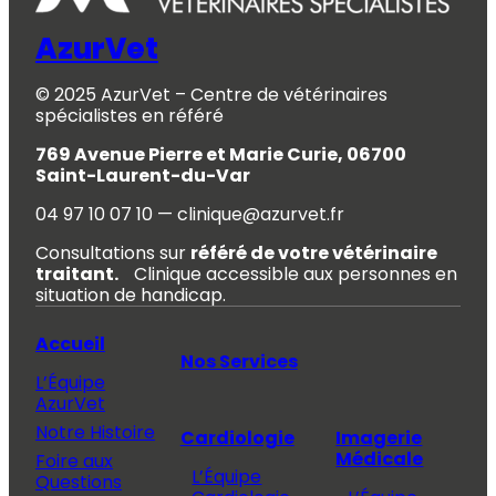
AzurVet
© 2025 AzurVet – Centre de vétérinaires
spécialistes en référé
769 Avenue Pierre et Marie Curie, 06700
Saint-Laurent-du-Var
04 97 10 07 10 — clinique@azurvet.fr
Consultations sur
référé de votre vétérinaire
traitant.
Clinique accessible aux personnes en
situation de handicap.
Accueil
Nos Services
L’Équipe
AzurVet
Notre Histoire
Cardiologie
Imagerie
Médicale
Foire aux
L’Équipe
Questions