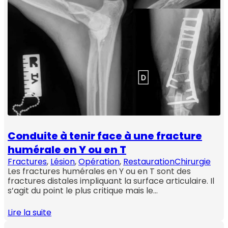
Conduite à tenir face à une fracture
humérale en Y ou en T
Fractures
, 
Lésion
, 
Opération
, 
Restauration
Chirurgie
Les fractures humérales en Y ou en T sont des
fractures distales impliquant la surface articulaire. Il
s’agit du point le plus critique mais le…
Lire la suite