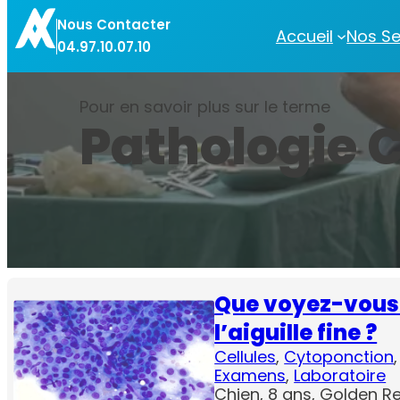
Aller
Nous Contacter
au
Accueil
Nos Se
04.97.10.07.10
contenu
Pour en savoir plus sur le terme
Pathologie C
Que voyez-vous 
l’aiguille fine ?
Cellules
, 
Cytoponction
,
Examens
, 
Laboratoire
Chien, 8 ans, Golden R