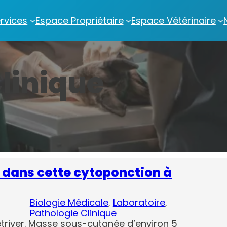
rvices
Espace Propriétaire
Espace Vétérinaire
linique
dans cette cytoponction à
 
Biologie Médicale
, 
Laboratoire
, 
Pathologie Clinique
etriver. Masse sous-cutanée d’environ 5