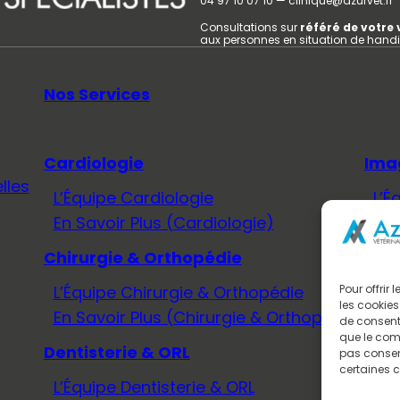
04 97 10 07 10 — clinique@azurvet.fr
Consultations sur
référé de votre 
aux personnes en situation de hand
Nos Services
Cardiologie
Ima
lles
L’Équipe Cardiologie
L’É
En Savoir Plus (Cardiologie)
En 
Chirurgie & Orthopédie
Méd
L’Équipe Chirurgie & Orthopédie
L’É
Pour offrir
les cookies
En Savoir Plus (Chirurgie & Orthopédie)
En 
de consenti
que le comp
Dentisterie & ORL
Neu
pas consent
certaines c
L’Équipe Dentisterie & ORL
L’É