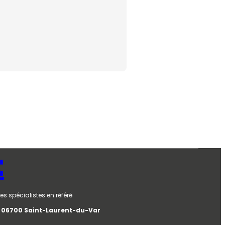
t
es spécialistes en référé
e, 06700 Saint-Laurent-du-Var