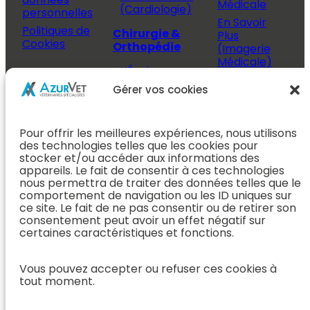
Médicale
(Cardiologie)
personnelles
En Savoir
Politiques de
Chirurgie &
Plus
Cookies
Orthopédie
(Imagerie
Médicale)
L’Équipe
Espace
Chirurgie &
Médecine
Propriétaire
Gérer vos cookies
Orthopédie
Interne
J’ai rendez-
En Savoir Plus
L’Équipe
vous
(Chirurgie &
Pour offrir les meilleures expériences, nous utilisons
Médecine
Orthopédie)
Prendre
des technologies telles que les cookies pour
Interne
rendez-vous
stocker et/ou accéder aux informations des
Dentisterie &
En Savoir
appareils. Le fait de consentir à ces technologies
Après mon
ORL
Plus
nous permettra de traiter des données telles que le
rendez-vous
(Médecine
comportement de navigation ou les ID uniques sur
L’Équipe
Interne)
ce site. Le fait de ne pas consentir ou de retirer son
Dentisterie &
Espace
consentement peut avoir un effet négatif sur
ORL
Vétérinaire
Neurologie
certaines caractéristiques et fonctions.
En Savoir Plus
Référer un
L’Équipe
(Dentisterie &
cas
Vous pouvez accepter ou refuser ces cookies à
Neurologie
ORL)
tout moment.
Nous rejoindre
En Savoir
Hospitalisation
Plus
Le Blog