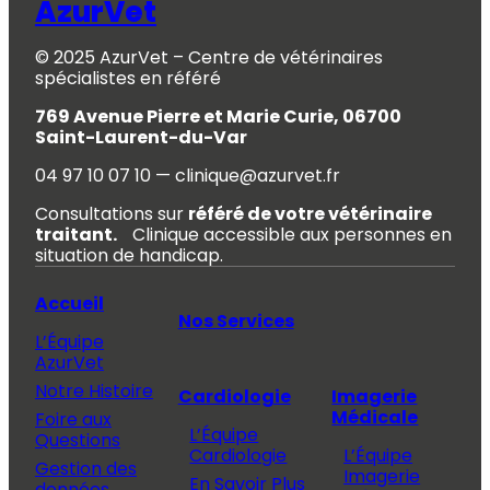
AzurVet
© 2025 AzurVet – Centre de vétérinaires
spécialistes en référé
769 Avenue Pierre et Marie Curie, 06700
Saint-Laurent-du-Var
04 97 10 07 10 — clinique@azurvet.fr
Consultations sur
référé de votre vétérinaire
traitant.
Clinique accessible aux personnes en
situation de handicap.
Accueil
Nos Services
L’Équipe
AzurVet
Notre Histoire
Cardiologie
Imagerie
Médicale
Foire aux
L’Équipe
Questions
Cardiologie
L’Équipe
Gestion des
Imagerie
En Savoir Plus
données