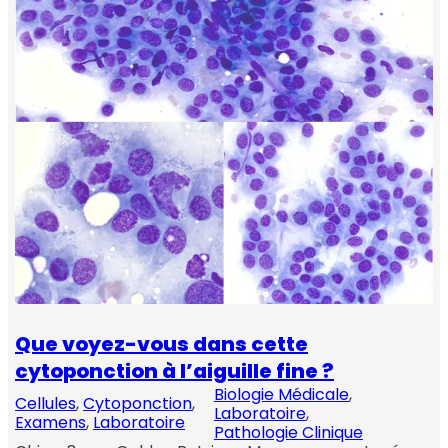
Que voyez-vous dans cette
cytoponction à l’aiguille fine ?
Biologie Médicale
, 
Cellules
, 
Cytoponction
, 
Laboratoire
, 
Examens
, 
Laboratoire
Pathologie Clinique