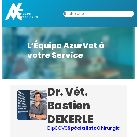
Nous
Rechercher
Contacter
04.97.10.07.10
L’Équipe AzurVet à
votre Service
Dr. Vét.
Bastien
DEKERLE
DipECVS
Spécialiste
Chirurgie