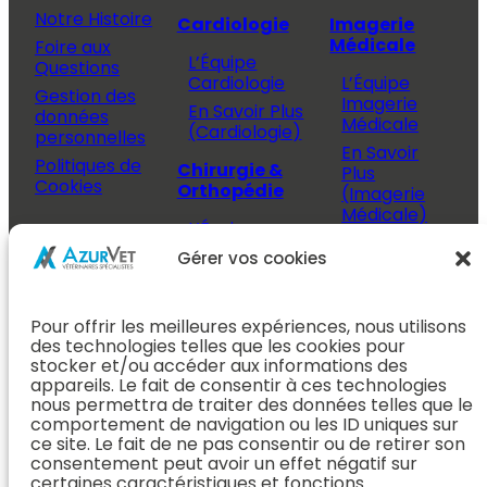
Notre Histoire
Cardiologie
Imagerie
Médicale
Foire aux
L’Équipe
Questions
Cardiologie
L’Équipe
Gestion des
Imagerie
En Savoir Plus
données
Médicale
(Cardiologie)
personnelles
En Savoir
Politiques de
Chirurgie &
Plus
Cookies
Orthopédie
(Imagerie
Médicale)
L’Équipe
Espace
Chirurgie &
Médecine
Propriétaire
Gérer vos cookies
Orthopédie
Interne
J’ai rendez-
En Savoir Plus
L’Équipe
vous
(Chirurgie &
Pour offrir les meilleures expériences, nous utilisons
Médecine
Orthopédie)
Prendre
des technologies telles que les cookies pour
Interne
rendez-vous
stocker et/ou accéder aux informations des
Dentisterie &
En Savoir
appareils. Le fait de consentir à ces technologies
Après mon
ORL
Plus
nous permettra de traiter des données telles que le
rendez-vous
(Médecine
comportement de navigation ou les ID uniques sur
L’Équipe
Interne)
ce site. Le fait de ne pas consentir ou de retirer son
Dentisterie &
Espace
consentement peut avoir un effet négatif sur
ORL
Vétérinaire
Neurologie
certaines caractéristiques et fonctions.