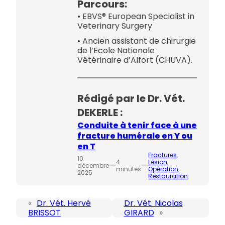
Parcours:
• EBVS® European Specialist in
Veterinary Surgery
• Ancien assistant de chirurgie
de l’Ecole Nationale
Vétérinaire d’Alfort (CHUVA).
Rédigé par le Dr. Vét.
DEKERLE :
Conduite à tenir face à une
fracture humérale en Y ou
en T
Fractures
, 
10
4
Lésion
, 
—
—
décembre
minutes
Opération
, 
2025
Restauration
«
Dr. Vét. Hervé
Dr. Vét. Nicolas
BRISSOT
GIRARD
»