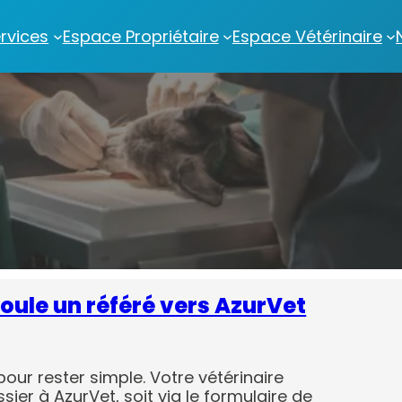
rvices
Espace Propriétaire
Espace Vétérinaire
ule un référé vers AzurVet
our rester simple. Votre vétérinaire
sier à AzurVet, soit via le formulaire de