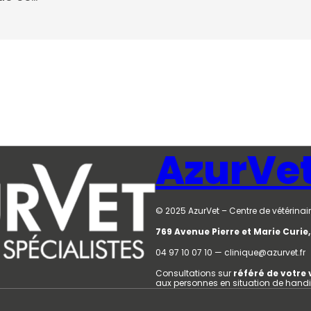
AzurVe
© 2025 AzurVet – Centre de vétérinair
769 Avenue Pierre et Marie Curi
04 97 10 07 10 — clinique@azurvet.fr
Consultations sur
référé de votre 
aux personnes en situation de hand