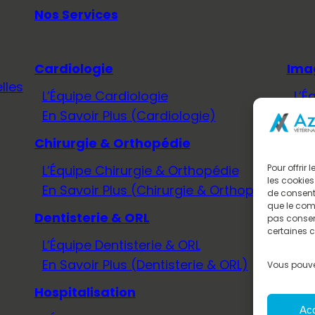
Nos Services
Cardiologie
Ima
lles
L’Équipe Cardiologie
L’É
En Savoir Plus (Cardiologie)
En 
Chirurgie & Orthopédie
Méd
L’Équipe Chirurgie & Orthopédie
L’É
Pour offrir
les cookies
En Savoir Plus (Chirurgie & Orthopédie)
En 
de consenti
que le comp
Dentisterie & ORL
Neu
pas consent
certaines c
L’Équipe Dentisterie & ORL
L’É
En Savoir Plus (Dentisterie & ORL)
En 
Vous pouve
Hospitalisation
Onc
Ac