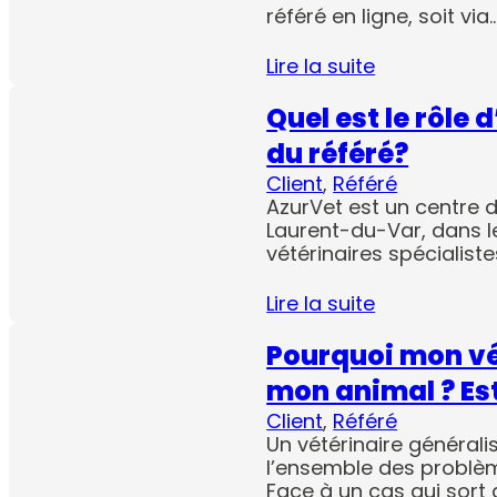
référé en ligne, soit via
Lire la suite
Quel est le rôle
du référé?
Client
, 
Référé
AzurVet est un centre d
Laurent-du-Var, dans le
vétérinaires spécialist
Lire la suite
Pourquoi mon vét
mon animal ? Es
Client
, 
Référé
Un vétérinaire général
l’ensemble des problèm
Face à un cas qui sort