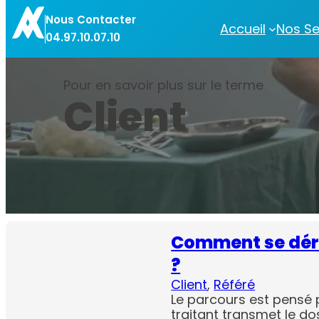
Aller
Nous Contacter
au
Accueil
Nos Se
04.97.10.07.10
contenu
Pour en savoir plus sur le terme
Client
Comment se déro
?
Client
, 
Référé
Le parcours est pensé p
traitant transmet le dos