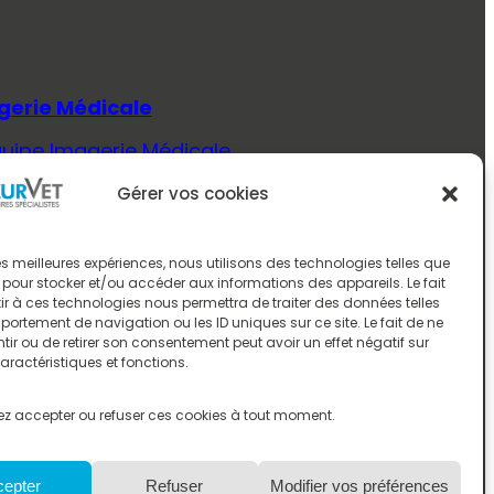
gerie Médicale
quipe Imagerie Médicale
Savoir Plus (Imagerie Médicale)
Gérer vos cookies
ecine Interne
quipe Médecine Interne
 les meilleures expériences, nous utilisons des technologies telles que
 pour stocker et/ou accéder aux informations des appareils. Le fait
Savoir Plus (Médecine Interne)
r à ces technologies nous permettra de traiter des données telles
ortement de navigation ou les ID uniques sur ce site. Le fait de ne
rologie
ir ou de retirer son consentement peut avoir un effet négatif sur
aractéristiques et fonctions.
quipe Neurologie
Savoir Plus (Neurologie)
z accepter ou refuser ces cookies à tout moment.
ologie
cepter
Refuser
Modifier vos préférences