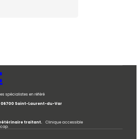
t
es spécialistes en référé
e, 06700 Saint-Laurent-du-Var
vétérinaire traitant.
Clinique accessible
icap.