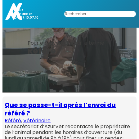
Aller
au
Nous
Rechercher
Contacter
contenu
04.97.10.07.10
Pour en savoir plus sur le terme
Référé
Que se passe-t-il après l’envoi du
référé ?
Référé
, 
Vétérinaire
Le secrétariat d’AzurVet recontacte le propriétaire
de l’animal pendant les horaires d’ouverture (du
lundi au samedi de 9h à 19h) pour fixer un rendez-