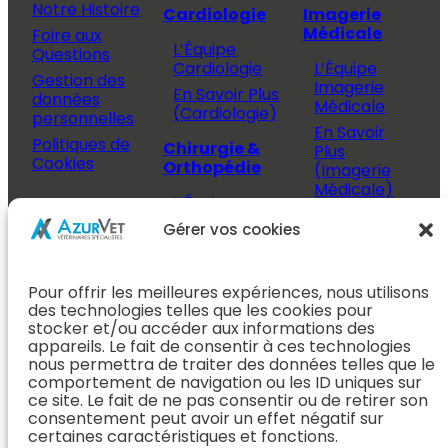
Notre Histoire
Cardiologie
Imagerie
Médicale
Foire aux
L’Équipe
Questions
Cardiologie
L’Équipe
Gestion des
Imagerie
En Savoir Plus
données
Médicale
(Cardiologie)
personnelles
En Savoir
Politiques de
Chirurgie &
Plus
Cookies
Orthopédie
(Imagerie
Médicale)
L’Équipe
Espace
Chirurgie &
Médecine
Propriétaire
Gérer vos cookies
Orthopédie
Interne
J’ai rendez-
En Savoir Plus
L’Équipe
vous
(Chirurgie &
Pour offrir les meilleures expériences, nous utilisons
Médecine
Orthopédie)
Prendre
des technologies telles que les cookies pour
Interne
rendez-vous
stocker et/ou accéder aux informations des
Dentisterie &
En Savoir
appareils. Le fait de consentir à ces technologies
Après mon
ORL
Plus
nous permettra de traiter des données telles que le
rendez-vous
(Médecine
comportement de navigation ou les ID uniques sur
L’Équipe
Interne)
ce site. Le fait de ne pas consentir ou de retirer son
Dentisterie &
Espace
consentement peut avoir un effet négatif sur
ORL
Vétérinaire
Neurologie
certaines caractéristiques et fonctions.