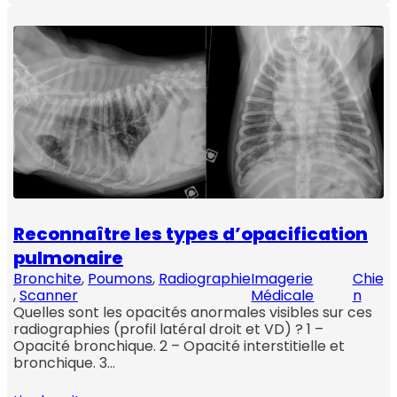
Reconnaître les types d’opacification
pulmonaire
Bronchite
, 
Poumons
, 
Radiographie
Imagerie
Chie
, 
Scanner
Médicale
n
Quelles sont les opacités anormales visibles sur ces
radiographies (profil latéral droit et VD) ? 1 –
Opacité bronchique. 2 – Opacité interstitielle et
bronchique. 3…