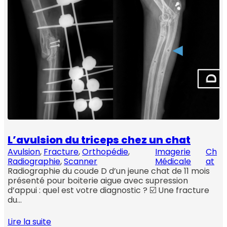
L’avulsion du triceps chez un chat
Avulsion
, 
Fracture
, 
Orthopédie
, 
Imagerie
Ch
Radiographie
, 
Scanner
Médicale
at
Radiographie du coude D d’un jeune chat de 11 mois
présenté pour boiterie aigue avec supression
d’appui : quel est votre diagnostic ? ☑️ Une fracture
du…
Lire la suite