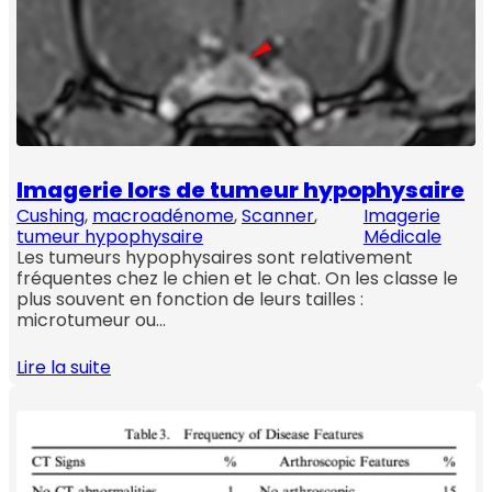
Imagerie lors de tumeur hypophysaire
Cushing
, 
macroadénome
, 
Scanner
, 
Imagerie
tumeur hypophysaire
Médicale
Les tumeurs hypophysaires sont relativement
fréquentes chez le chien et le chat. On les classe le
plus souvent en fonction de leurs tailles :
microtumeur ou…
Lire la suite