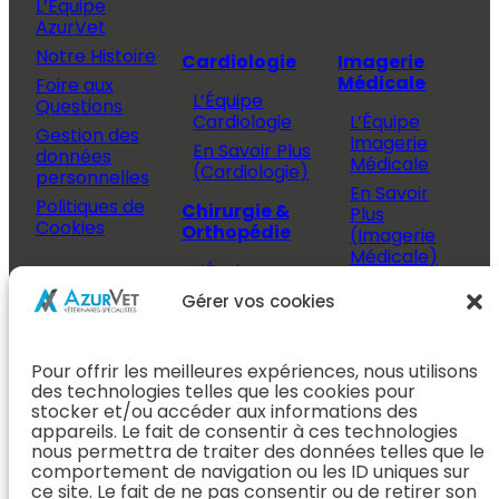
L’Équipe
AzurVet
Notre Histoire
Cardiologie
Imagerie
Médicale
Foire aux
L’Équipe
Questions
Cardiologie
L’Équipe
Gestion des
Imagerie
En Savoir Plus
données
Médicale
(Cardiologie)
personnelles
En Savoir
Politiques de
Chirurgie &
Plus
Cookies
Orthopédie
(Imagerie
Médicale)
L’Équipe
Espace
Chirurgie &
Médecine
Propriétaire
Gérer vos cookies
Orthopédie
Interne
J’ai rendez-
En Savoir Plus
L’Équipe
vous
(Chirurgie &
Pour offrir les meilleures expériences, nous utilisons
Médecine
Orthopédie)
Prendre
des technologies telles que les cookies pour
Interne
rendez-vous
stocker et/ou accéder aux informations des
Dentisterie &
En Savoir
appareils. Le fait de consentir à ces technologies
Après mon
ORL
Plus
nous permettra de traiter des données telles que le
rendez-vous
(Médecine
comportement de navigation ou les ID uniques sur
L’Équipe
Interne)
ce site. Le fait de ne pas consentir ou de retirer son