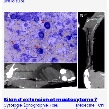
Lire la suite
Bilan d’extension et mastocytome ?
Cytologie
, 
Échographie
, 
Foie
, 
Médecine
Chi