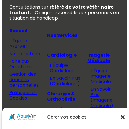
Consultations sur
référé de votre vétérinaire
traitant.
Clinique accessible aux personnes en
situation de handicap.
Accueil
Nos Services
L’Équipe
AzurVet
Notre Histoire
Cardiologie
Imagerie
Médicale
Foire aux
L’Équipe
Questions
Cardiologie
L’Équipe
Gestion des
Imagerie
En Savoir Plus
données
Médicale
(Cardiologie)
personnelles
En Savoir
Politiques de
Chirurgie &
Plus
Cookies
Orthopédie
(Imagerie
Médicale)
L’Équipe
Espace
Chirurgie &
Médecine
Propriétaire
Gérer vos cookies
Orthopédie
Interne
J’ai rendez-
En Savoir Plus