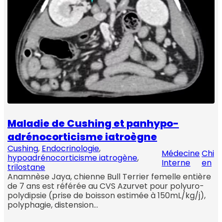
Maladie de Cushing et panhypo-
adrénocorticisme iatroègne
Cushing
, 
Endocrinologie
, 
Médecine
Chi
hypoadrénocorticisme iatrogène
, 
Interne
en
trilostane
Anamnèse Jaya, chienne Bull Terrier femelle entière
de 7 ans est référée au CVS Azurvet pour polyuro-
polydipsie (prise de boisson estimée à 150mL/kg/j),
polyphagie, distension…