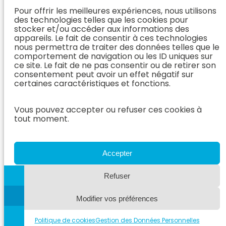
L’Équipe
vous
(Chirurgie &
Pour offrir les meilleures expériences, nous utilisons
Médecine
Orthopédie)
Prendre
des technologies telles que les cookies pour
Interne
rendez-vous
stocker et/ou accéder aux informations des
Dentisterie &
En Savoir
appareils. Le fait de consentir à ces technologies
Après mon
ORL
Plus
nous permettra de traiter des données telles que le
rendez-vous
(Médecine
comportement de navigation ou les ID uniques sur
L’Équipe
Interne)
ce site. Le fait de ne pas consentir ou de retirer son
Dentisterie &
Espace
consentement peut avoir un effet négatif sur
ORL
Vétérinaire
Neurologie
certaines caractéristiques et fonctions.
En Savoir Plus
Référer un
L’Équipe
(Dentisterie &
cas
Vous pouvez accepter ou refuser ces cookies à
Neurologie
ORL)
tout moment.
Nous rejoindre
En Savoir
Hospitalisation
Plus
Le Blog
(Neurologie)
AzurVet
L’Équipe
Accepter
Hospitalisation
Oncologie
En Savoir Plus
Refuser
L’Équipe
(Hospitalisation)
Oncologie
Modifier vos préférences
En Savoir
Plus
(Oncologie)
Politique de cookies
Gestion des Données Personnelles