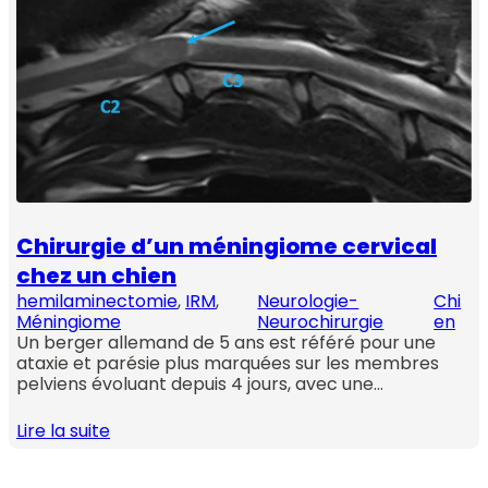
Chirurgie d’un méningiome cervical
chez un chien
hemilaminectomie
, 
IRM
, 
Neurologie-
Chi
Méningiome
Neurochirurgie
en
Un berger allemand de 5 ans est référé pour une
ataxie et parésie plus marquées sur les membres
pelviens évoluant depuis 4 jours, avec une…
Lire la suite