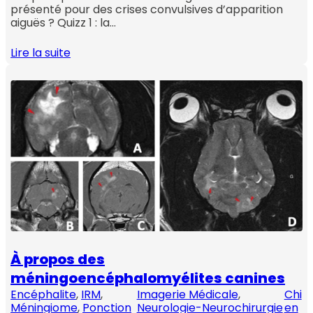
présenté pour des crises convulsives d’apparition
aiguës ? Quizz 1 : la…
Lire la suite
À propos des
méningoencéphalomyélites canines
Encéphalite
, 
IRM
, 
Imagerie Médicale
, 
Chi
Méningiome
, 
Ponction
Neurologie-Neurochirurgie
en