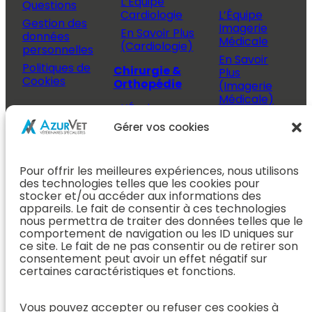
L’Équipe
Questions
Cardiologie
L’Équipe
Gestion des
Imagerie
En Savoir Plus
données
Médicale
(Cardiologie)
personnelles
En Savoir
Politiques de
Chirurgie &
Plus
Cookies
Orthopédie
(Imagerie
Médicale)
L’Équipe
Espace
Chirurgie &
Médecine
Propriétaire
Gérer vos cookies
Orthopédie
Interne
J’ai rendez-
En Savoir Plus
L’Équipe
vous
(Chirurgie &
Pour offrir les meilleures expériences, nous utilisons
Médecine
Orthopédie)
Prendre
des technologies telles que les cookies pour
Interne
rendez-vous
stocker et/ou accéder aux informations des
Dentisterie &
En Savoir
appareils. Le fait de consentir à ces technologies
Après mon
ORL
Plus
nous permettra de traiter des données telles que le
rendez-vous
(Médecine
comportement de navigation ou les ID uniques sur
L’Équipe
Interne)
ce site. Le fait de ne pas consentir ou de retirer son
Dentisterie &
Espace
consentement peut avoir un effet négatif sur
ORL
Vétérinaire
Neurologie
certaines caractéristiques et fonctions.
En Savoir Plus
Référer un
L’Équipe
(Dentisterie &
cas
Neurologie
Vous pouvez accepter ou refuser ces cookies à