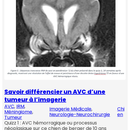
Savoir différencier un AVC d’une
tumeur à l’imagerie
AVC
, 
IRM
, 
Imagerie Médicale
, 
Chi
Méningiome
, 
Neurologie-Neurochirurgie
en
Tumeur
Quizz 1 : AVC hémorragique ou processus
néoplasique sur ce chien de berger de 10 ans