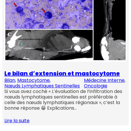
Le bilan d’extension et mastocytome
Bilan
, 
Mastocytome
, 
Médecine Interne
, 
Nœuds Lymphatiques Sentinelles
Oncologie
Si vous avez coché « L’évaluation de l’infiltration des
nœuds lymphatiques sentinelles est préférable à
celle des nœuds lymphatiques régionaux », c’est la
bonne réponse 😁 Explications…
Lire la suite