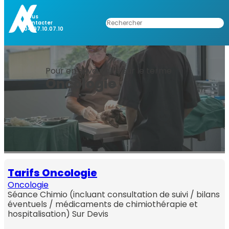
Aller
au
Nous
Rechercher
Contacter
contenu
04.97.10.07.10
Pour en savoir plus sur le terme
Oncologie
Tarifs Oncologie
Oncologie
Séance Chimio (incluant consultation de suivi / bilans
éventuels / médicaments de chimiothérapie et
hospitalisation) Sur Devis