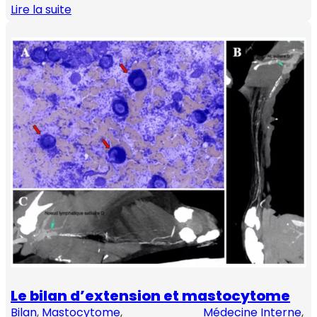
Lire la suite
Le bilan d’extension et mastocytome
Bilan
, 
Mastocytome
, 
Médecine Interne
, 