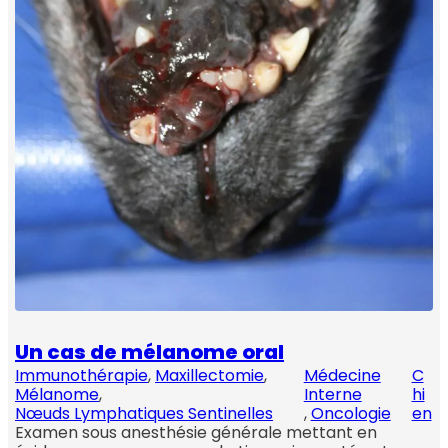
Un cas de mélanome oral
Immunothérapie
, 
Maxillectomie
, 
Médecine
C
Mélanome
, 
Interne
hi
Nœuds Lymphatiques Sentinelles
, 
Oncologie
en
Examen sous anesthésie générale mettant en