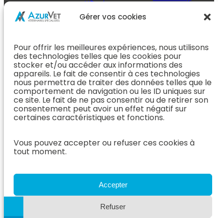
L’Équipe
Espace
Chirurgie &
Médecine
Propriétaire
Gérer vos cookies
Orthopédie
Interne
J’ai rendez-
En Savoir Plus
L’Équipe
vous
(Chirurgie &
Pour offrir les meilleures expériences, nous utilisons
Médecine
Orthopédie)
Prendre
des technologies telles que les cookies pour
Interne
rendez-vous
stocker et/ou accéder aux informations des
Dentisterie &
En Savoir
appareils. Le fait de consentir à ces technologies
Après mon
ORL
Plus
nous permettra de traiter des données telles que le
rendez-vous
(Médecine
comportement de navigation ou les ID uniques sur
L’Équipe
Interne)
ce site. Le fait de ne pas consentir ou de retirer son
Dentisterie &
Espace
consentement peut avoir un effet négatif sur
ORL
Vétérinaire
Neurologie
certaines caractéristiques et fonctions.
En Savoir Plus
Référer un
L’Équipe
(Dentisterie &
cas
Neurologie
Vous pouvez accepter ou refuser ces cookies à
ORL)
tout moment.
Nous rejoindre
En Savoir
Hospitalisation
Plus
Le Blog
(Neurologie)
AzurVet
L’Équipe
Accepter
Hospitalisation
Oncologie
En Savoir Plus
Refuser
L’Équipe
(Hospitalisation)
Oncologie