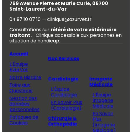
769 Avenue Pierre et Marie Curie, 06700
Saint-Laurent-du-Var
04 97 10 07 10 — clinique@azurvet.fr
Consultations sur
référé de votre vétérinaire
traitant.
Clinique accessible aux personnes en
situation de handicap.
Accueil
Nos Services
L’Équipe
AzurVet
Notre Histoire
Cardiologie
Imagerie
Médicale
Foire aux
L’Équipe
Questions
Cardiologie
L’Équipe
Gestion des
Imagerie
En Savoir Plus
données
Médicale
(Cardiologie)
personnelles
En Savoir
Politiques de
Chirurgie &
Plus
Cookies
Orthopédie
(Imagerie
Médicale)