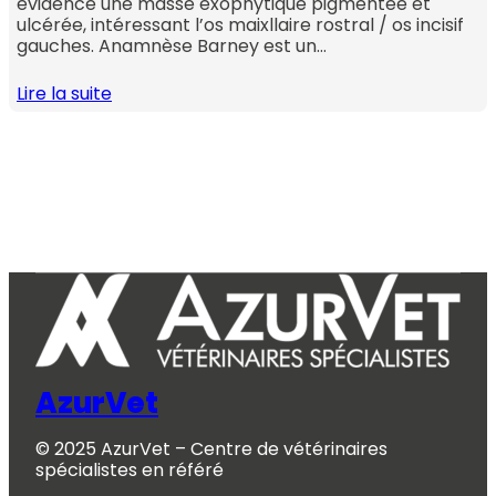
évidence une masse exophytique pigmentée et
ulcérée, intéressant l’os maixllaire rostral / os incisif
gauches. Anamnèse Barney est un…
Lire la suite
AzurVet
© 2025 AzurVet – Centre de vétérinaires
spécialistes en référé