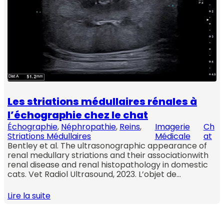
Les striations médullaires rénales à
l’échographie chez le chat
Échographie
, 
Néphropathie
, 
Reins
, 
Imagerie
Ch
Striations Médullaires
Médicale
at
Bentley et al. The ultrasonographic appearance of
renal medullary striations and their associationwith
renal disease and renal histopathology in domestic
cats. Vet Radiol Ultrasound, 2023. L’objet de…
Lire la suite