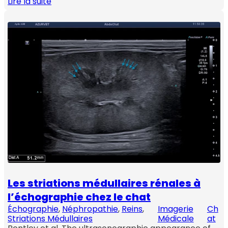
Lire la suite
Les striations médullaires rénales à
l’échographie chez le chat
Échographie
, 
Néphropathie
, 
Reins
, 
Imagerie
Ch
Striations Médullaires
Médicale
at