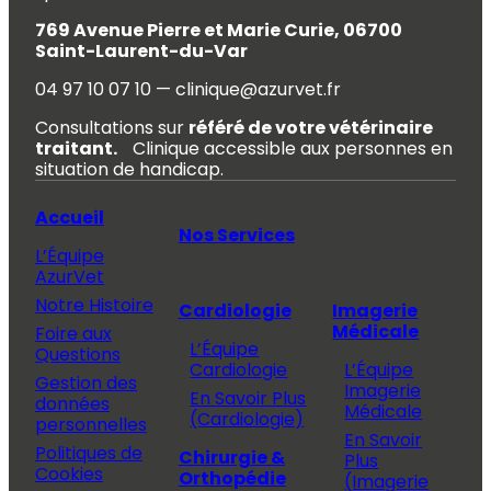
769 Avenue Pierre et Marie Curie, 06700
Saint-Laurent-du-Var
04 97 10 07 10 — clinique@azurvet.fr
Consultations sur
référé de votre vétérinaire
traitant.
Clinique accessible aux personnes en
situation de handicap.
Accueil
Nos Services
L’Équipe
AzurVet
Notre Histoire
Cardiologie
Imagerie
Médicale
Foire aux
L’Équipe
Questions
Cardiologie
L’Équipe
Gestion des
Imagerie
En Savoir Plus
données
Médicale
(Cardiologie)
personnelles
En Savoir
Politiques de
Chirurgie &
Plus
Cookies
Orthopédie
(Imagerie