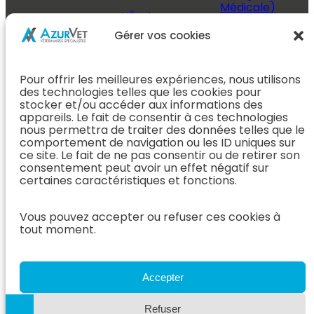
Médicale)
L’Équipe
Espace
Chirurgie &
Médecine
Propriétaire
Gérer vos cookies
Orthopédie
Interne
J’ai rendez-
En Savoir Plus
L’Équipe
vous
(Chirurgie &
Pour offrir les meilleures expériences, nous utilisons
Médecine
Orthopédie)
Prendre
des technologies telles que les cookies pour
Interne
rendez-vous
stocker et/ou accéder aux informations des
Dentisterie &
En Savoir
appareils. Le fait de consentir à ces technologies
Après mon
ORL
Plus
nous permettra de traiter des données telles que le
rendez-vous
(Médecine
comportement de navigation ou les ID uniques sur
L’Équipe
Interne)
ce site. Le fait de ne pas consentir ou de retirer son
Dentisterie &
Espace
consentement peut avoir un effet négatif sur
ORL
Vétérinaire
Neurologie
certaines caractéristiques et fonctions.
En Savoir Plus
Référer un
L’Équipe
(Dentisterie &
cas
Neurologie
Vous pouvez accepter ou refuser ces cookies à
ORL)
tout moment.
Nous rejoindre
En Savoir
Hospitalisation
Plus
Le Blog
(Neurologie)
AzurVet
L’Équipe
Accepter
Hospitalisation
Oncologie
En Savoir Plus
Refuser
L’Équipe