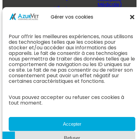
Médicale)
L’Équipe
Espace
Chirurgie &
Médecine
Propriétaire
Gérer vos cookies
Orthopédie
Interne
J’ai rendez-
En Savoir Plus
L’Équipe
vous
(Chirurgie &
Pour offrir les meilleures expériences, nous utilisons
Médecine
Orthopédie)
Prendre
des technologies telles que les cookies pour
Interne
rendez-vous
stocker et/ou accéder aux informations des
Dentisterie &
En Savoir
appareils. Le fait de consentir à ces technologies
Après mon
ORL
Plus
nous permettra de traiter des données telles que le
rendez-vous
(Médecine
comportement de navigation ou les ID uniques sur
L’Équipe
Interne)
ce site. Le fait de ne pas consentir ou de retirer son
Dentisterie &
Espace
consentement peut avoir un effet négatif sur
ORL
Vétérinaire
Neurologie
certaines caractéristiques et fonctions.
En Savoir Plus
Référer un
L’Équipe
(Dentisterie &
cas
Neurologie
Vous pouvez accepter ou refuser ces cookies à
ORL)
tout moment.
Nous rejoindre
En Savoir
Hospitalisation
Plus
Le Blog
(Neurologie)
AzurVet
L’Équipe
Accepter
Hospitalisation
Oncologie
En Savoir Plus
Refuser
L’Équipe