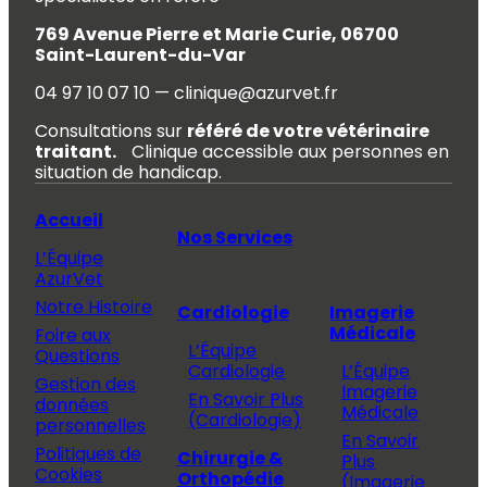
769 Avenue Pierre et Marie Curie, 06700
Saint-Laurent-du-Var
04 97 10 07 10 — clinique@azurvet.fr
Consultations sur
référé de votre vétérinaire
traitant.
Clinique accessible aux personnes en
situation de handicap.
Accueil
Nos Services
L’Équipe
AzurVet
Notre Histoire
Cardiologie
Imagerie
Médicale
Foire aux
L’Équipe
Questions
Cardiologie
L’Équipe
Gestion des
Imagerie
En Savoir Plus
données
Médicale
(Cardiologie)
personnelles
En Savoir
Politiques de
Chirurgie &
Plus
Cookies
Orthopédie
(Imagerie