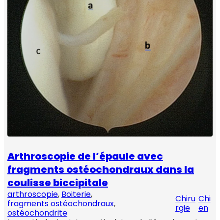
Arthroscopie de l’épaule avec
fragments ostéochondraux dans la
coulisse biccipitale
arthroscopie
, 
Boiterie
, 
Chiru
Chi
fragments ostéochondraux
, 
rgie
en
ostéochondrite