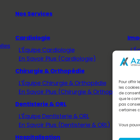
Nos Services
Cardiologie
Ima
lles
L’Équipe Cardiologie
L’É
En Savoir Plus (Cardiologie)
En 
Chirurgie & Orthopédie
Méd
L’Équipe Chirurgie & Orthopédie
L’É
Pour offrir
les cookies
En Savoir Plus (Chirurgie & Orthopédie)
En 
de consenti
que le comp
Dentisterie & ORL
Neu
pas consent
certaines c
L’Équipe Dentisterie & ORL
L’É
En Savoir Plus (Dentisterie & ORL)
En 
Vous pouve
Hospitalisation
Onc