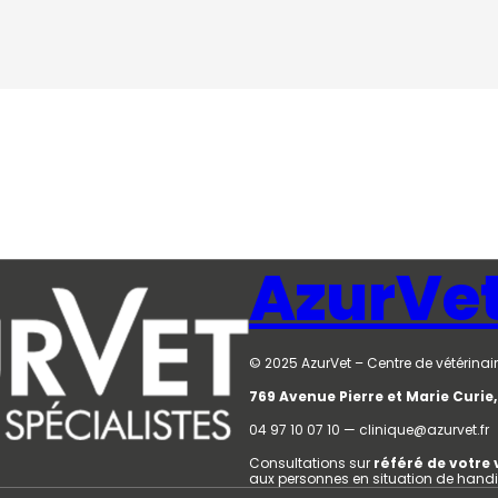
AzurVe
© 2025 AzurVet – Centre de vétérinair
769 Avenue Pierre et Marie Curi
04 97 10 07 10 — clinique@azurvet.fr
Consultations sur
référé de votre 
aux personnes en situation de hand