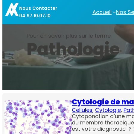
Aller
Nous Contacter
au
Accueil
Nos Se
04.97.10.07.10
contenu
Pour en savoir plus sur le terme
Pathologie
Cytologie de m
Cellules
, 
Cytologie
, 
Pat
Cytoponction d’une mas
du membre thoracique 
est votre diagnostic ?