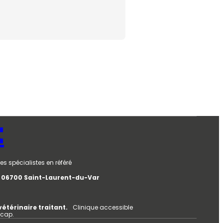
t
es spécialistes en référé
e, 06700 Saint-Laurent-du-Var
vétérinaire traitant.
Clinique accessible
icap.