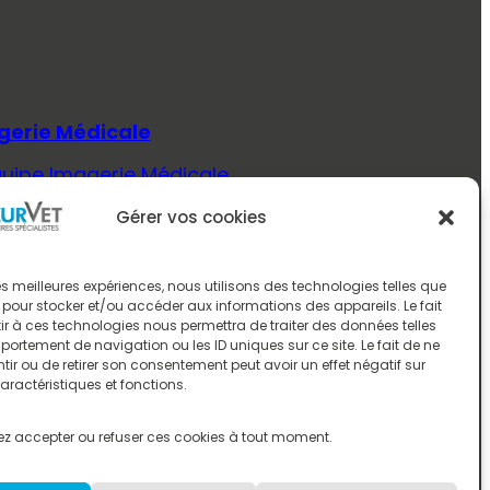
gerie Médicale
quipe Imagerie Médicale
Savoir Plus (Imagerie Médicale)
Gérer vos cookies
ecine Interne
quipe Médecine Interne
 les meilleures expériences, nous utilisons des technologies telles que
 pour stocker et/ou accéder aux informations des appareils. Le fait
Savoir Plus (Médecine Interne)
r à ces technologies nous permettra de traiter des données telles
ortement de navigation ou les ID uniques sur ce site. Le fait de ne
rologie
ir ou de retirer son consentement peut avoir un effet négatif sur
aractéristiques et fonctions.
quipe Neurologie
Savoir Plus (Neurologie)
z accepter ou refuser ces cookies à tout moment.
ologie