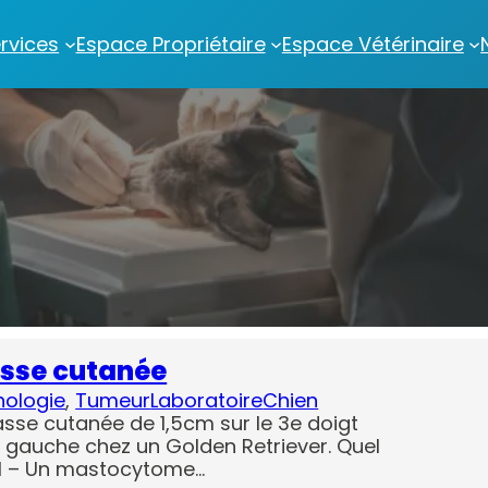
rvices
Espace Propriétaire
Espace Vétérinaire
asse cutanée
hologie
, 
Tumeur
Laboratoire
Chien
se cutanée de 1,5cm sur le 3e doigt
gauche chez un Golden Retriever. Quel
 1 – Un mastocytome…