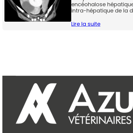
encéohalose hépatique
intra-hépatique de la d
Lire la suite