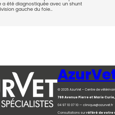
 a été diagnostiquée avec un shunt
ivision gauche du foie…
AzurVe
© 2025 AzurVet – Centre de vétérinair
769 Avenue Pierre et Marie Curi
04 97 10 07 10 — clinique@azurvet.fr
Consultations sur
référé de votre 