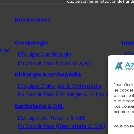
aux personnes en situation de hand
Nos Services
Cardiologie
Ima
lles
L’Équipe Cardiologie
L’É
En Savoir Plus (Cardiologie)
En 
Chirurgie & Orthopédie
Méd
L’Équipe Chirurgie & Orthopédie
L’É
Pour offrir
les cookies
En Savoir Plus (Chirurgie & Orthopédie)
En 
de consenti
que le comp
Dentisterie & ORL
Neu
pas consent
certaines c
L’Équipe Dentisterie & ORL
L’É
En Savoir Plus (Dentisterie & ORL)
En 
Vous pouve