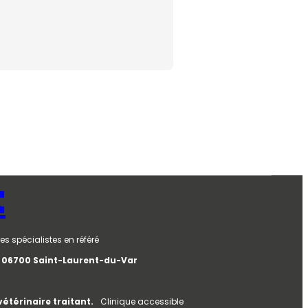
t
es spécialistes en référé
e, 06700 Saint-Laurent-du-Var
vétérinaire traitant.
Clinique accessible