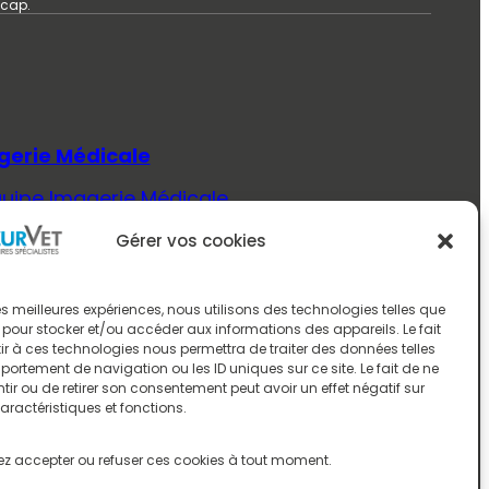
icap.
gerie Médicale
quipe Imagerie Médicale
Savoir Plus (Imagerie Médicale)
Gérer vos cookies
ecine Interne
quipe Médecine Interne
 les meilleures expériences, nous utilisons des technologies telles que
 pour stocker et/ou accéder aux informations des appareils. Le fait
Savoir Plus (Médecine Interne)
r à ces technologies nous permettra de traiter des données telles
ortement de navigation ou les ID uniques sur ce site. Le fait de ne
rologie
ir ou de retirer son consentement peut avoir un effet négatif sur
aractéristiques et fonctions.
quipe Neurologie
Savoir Plus (Neurologie)
z accepter ou refuser ces cookies à tout moment.