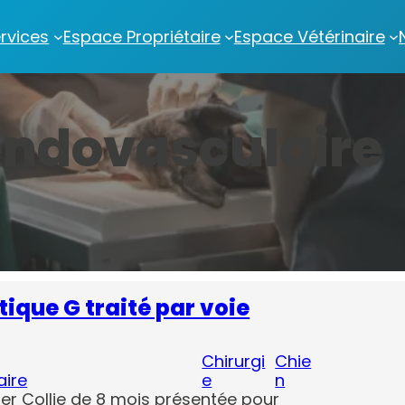
rvices
Espace Propriétaire
Espace Vétérinaire
endovasculaire
ique G traité par voie
Chirurgi
Chie
aire
e
n
er Collie de 8 mois présentée pour