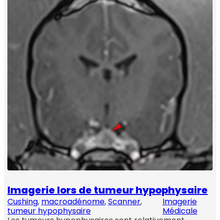
Imagerie lors de tumeur hypophysaire
Cushing
, 
macroadénome
, 
Scanner
, 
Imagerie
tumeur hypophysaire
Médicale