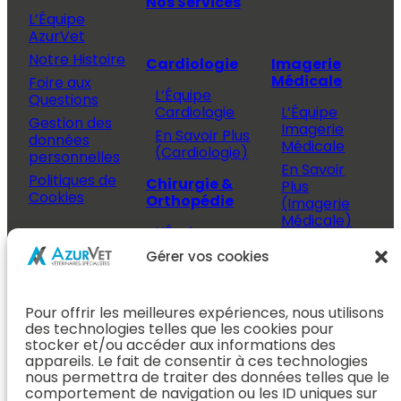
Nos Services
L’Équipe
AzurVet
Notre Histoire
Cardiologie
Imagerie
Médicale
Foire aux
L’Équipe
Questions
Cardiologie
L’Équipe
Gestion des
Imagerie
En Savoir Plus
données
Médicale
(Cardiologie)
personnelles
En Savoir
Politiques de
Chirurgie &
Plus
Cookies
Orthopédie
(Imagerie
Médicale)
L’Équipe
Espace
Chirurgie &
Médecine
Propriétaire
Gérer vos cookies
Orthopédie
Interne
J’ai rendez-
En Savoir Plus
L’Équipe
vous
(Chirurgie &
Pour offrir les meilleures expériences, nous utilisons
Médecine
Orthopédie)
Prendre
des technologies telles que les cookies pour
Interne
rendez-vous
stocker et/ou accéder aux informations des
Dentisterie &
En Savoir
appareils. Le fait de consentir à ces technologies
Après mon
ORL
Plus
nous permettra de traiter des données telles que le
rendez-vous
(Médecine
comportement de navigation ou les ID uniques sur