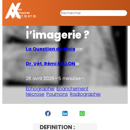
lobe
Nous
Rechercher
Contacter
04.97.10.07.10
pulmonaire à
l’imagerie ?
La Question du Mois
par
Dr. Vét. Rémi BELLON
le
28 avril 2025
—
5 minutes
—
Échographie
, 
Épanchement
, 
Nécrose
, 
Poumons
, 
Radiographie
DEFINITION :