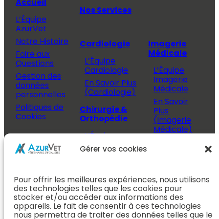
Accueil
Nos Services
L’Équipe
AzurVet
Notre Histoire
Cardiologie
Imagerie
Médicale
Foire aux
L’Équipe
Questions
Cardiologie
L’Équipe
Gestion des
Imagerie
En Savoir Plus
données
Médicale
(Cardiologie)
personnelles
En Savoir
Politiques de
Chirurgie &
Plus
Cookies
Orthopédie
(Imagerie
Médicale)
L’Équipe
Espace
Chirurgie &
Médecine
Propriétaire
Gérer vos cookies
Orthopédie
Interne
J’ai rendez-
En Savoir Plus
L’Équipe
vous
(Chirurgie &
Pour offrir les meilleures expériences, nous utilisons
Médecine
Orthopédie)
Prendre
des technologies telles que les cookies pour
Interne
rendez-vous
stocker et/ou accéder aux informations des
Dentisterie &
En Savoir
appareils. Le fait de consentir à ces technologies
Après mon
ORL
Plus
nous permettra de traiter des données telles que le
rendez-vous