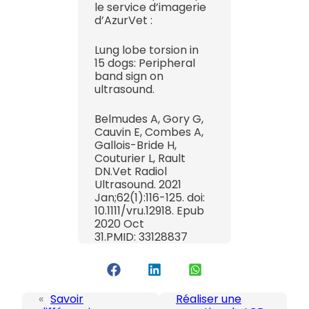
le service d’imagerie
d’AzurVet :
Lung lobe torsion in
15 dogs: Peripheral
band sign on
ultrasound.
Belmudes A, Gory G,
Cauvin E, Combes A,
Gallois-Bride H,
Couturier L, Rault
DN.Vet Radiol
Ultrasound. 2021
Jan;62(1):116-125. doi:
10.1111/vru.12918. Epub
2020 Oct
31.PMID: 33128837
«
Savoir
Réaliser une