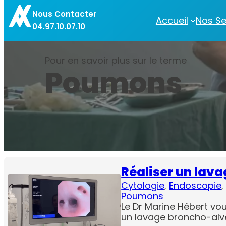
Aller
Nous Contacter
au
Accueil
Nos Se
04.97.10.07.10
contenu
Pour en savoir plus sur le terme
Poumons
Réaliser un lav
Cytologie
, 
Endoscopie
,
Poumons
Le Dr Marine Hébert vo
un lavage broncho-alvé