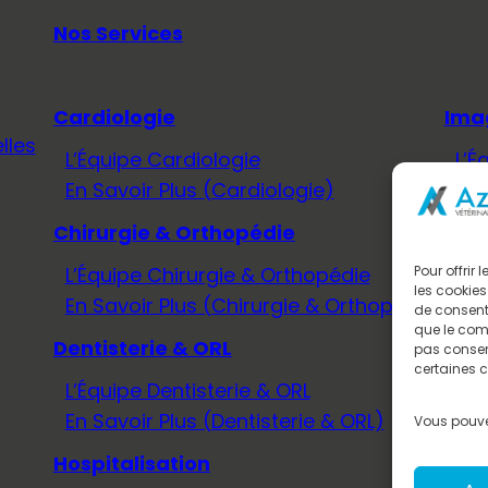
Nos Services
Cardiologie
Ima
lles
L’Équipe Cardiologie
L’É
En Savoir Plus (Cardiologie)
En 
Chirurgie & Orthopédie
Méd
L’Équipe Chirurgie & Orthopédie
L’É
Pour offrir
les cookies
En Savoir Plus (Chirurgie & Orthopédie)
En 
de consenti
que le comp
Dentisterie & ORL
Neu
pas consent
certaines c
L’Équipe Dentisterie & ORL
L’É
En Savoir Plus (Dentisterie & ORL)
En 
Vous pouve
Hospitalisation
Onc