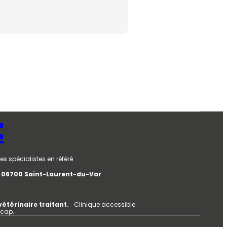
t
es spécialistes en référé
e, 06700 Saint-Laurent-du-Var
vétérinaire traitant.
Clinique accessible
icap.