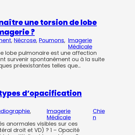
ître une torsion de lobe
magerie ?
ment
, 
Nécrose
, 
Poumons
, 
Imagerie
Médicale
 de lobe pulmonaire est une affection
nt survenir spontanément ou à la suite
ques préexistantes telles que…
types d’opacification
diographie
, 
Imagerie
Chie
Médicale
n
és anormales visibles sur ces
téral droit et VD) ? 1 – Opacité