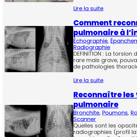
Lire la suite
Comment reconna
pulmonaire à l’i
Échographie
, 
Épanche
Radiographie
DEFINITION : La torsion
rare mais grave, pouva
de pathologies thoraci
Lire la suite
Reconnaître les 
pulmonaire
Bronchite
, 
Poumons
, 
Ra
Scanner
Quelles sont les opacit
radiographies (profil la