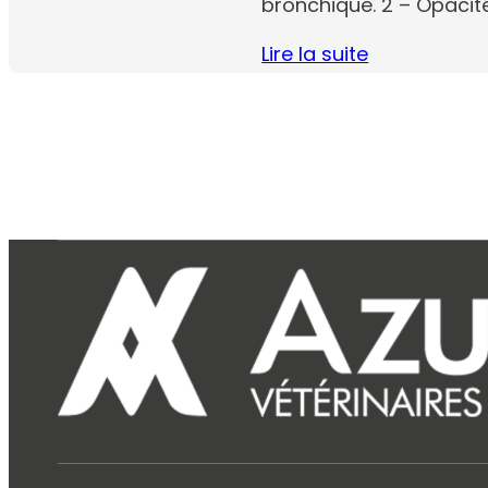
bronchique. 2 – Opacité 
Lire la suite