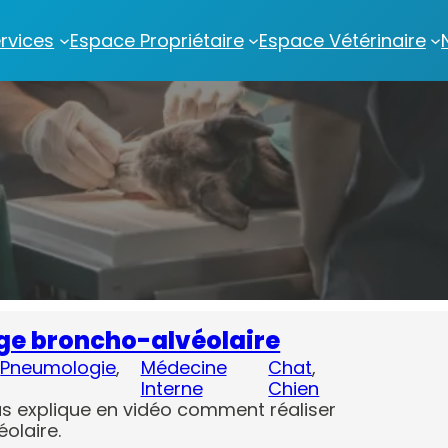
rvices
Espace Propriétaire
Espace Vétérinaire
age broncho-alvéolaire
 
Pneumologie
, 
Médecine
Chat
, 
Interne
Chien
us explique en vidéo comment réaliser
olaire.