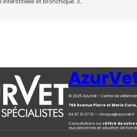
interstitielle et bronchique. 3…
AzurVe
© 2025 AzurVet – Centre de vétérinair
769 Avenue Pierre et Marie Curi
04 97 10 07 10 — clinique@azurvet.fr
Consultations sur
référé de votre 
aux personnes en situation de hand