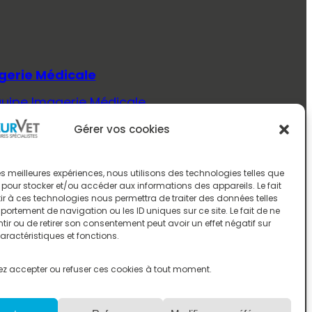
gerie Médicale
quipe Imagerie Médicale
Savoir Plus (Imagerie Médicale)
Gérer vos cookies
ecine Interne
quipe Médecine Interne
 les meilleures expériences, nous utilisons des technologies telles que
 pour stocker et/ou accéder aux informations des appareils. Le fait
Savoir Plus (Médecine Interne)
r à ces technologies nous permettra de traiter des données telles
ortement de navigation ou les ID uniques sur ce site. Le fait de ne
rologie
ir ou de retirer son consentement peut avoir un effet négatif sur
aractéristiques et fonctions.
quipe Neurologie
Savoir Plus (Neurologie)
z accepter ou refuser ces cookies à tout moment.
ologie