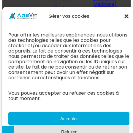
Médicale)
L’Équipe
Espace
Chirurgie &
Médecine
Propriétaire
Gérer vos cookies
Orthopédie
Interne
J’ai rendez-
En Savoir Plus
L’Équipe
vous
(Chirurgie &
Pour offrir les meilleures expériences, nous utilisons
Médecine
Orthopédie)
Prendre
des technologies telles que les cookies pour
Interne
rendez-vous
stocker et/ou accéder aux informations des
Dentisterie &
En Savoir
appareils. Le fait de consentir à ces technologies
Après mon
ORL
Plus
nous permettra de traiter des données telles que le
rendez-vous
(Médecine
comportement de navigation ou les ID uniques sur
L’Équipe
Interne)
ce site. Le fait de ne pas consentir ou de retirer son
Dentisterie &
Espace
consentement peut avoir un effet négatif sur
ORL
Vétérinaire
Neurologie
certaines caractéristiques et fonctions.
En Savoir Plus
Référer un
L’Équipe
(Dentisterie &
cas
Neurologie
Vous pouvez accepter ou refuser ces cookies à
ORL)
tout moment.
Nous rejoindre
En Savoir
Hospitalisation
Plus
Le Blog
(Neurologie)
AzurVet
L’Équipe
Accepter
Hospitalisation
Oncologie
En Savoir Plus
Refuser
L’Équipe