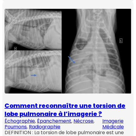
Comment reconnaître une torsion de
lobe pulmonaire à l’imagerie ?
Échographie
, 
Épanchement
, 
Nécrose
, 
Imagerie
Poumons
, 
Radiographie
Médicale
DEFINITION : La torsion de lobe pulmonaire est une