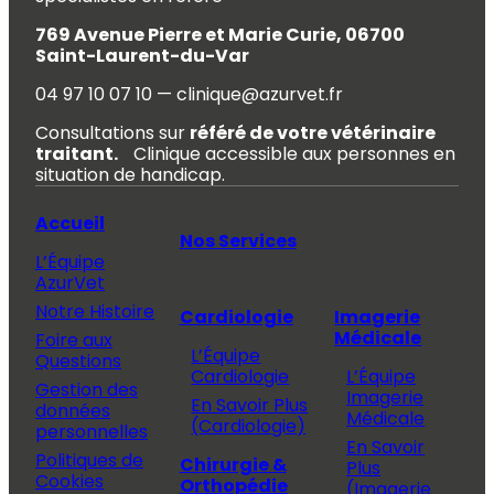
769 Avenue Pierre et Marie Curie, 06700
Saint-Laurent-du-Var
04 97 10 07 10 — clinique@azurvet.fr
Consultations sur
référé de votre vétérinaire
traitant.
Clinique accessible aux personnes en
situation de handicap.
Accueil
Nos Services
L’Équipe
AzurVet
Notre Histoire
Cardiologie
Imagerie
Médicale
Foire aux
L’Équipe
Questions
Cardiologie
L’Équipe
Gestion des
Imagerie
En Savoir Plus
données
Médicale
(Cardiologie)
personnelles
En Savoir
Politiques de
Chirurgie &
Plus
Cookies
Orthopédie
(Imagerie