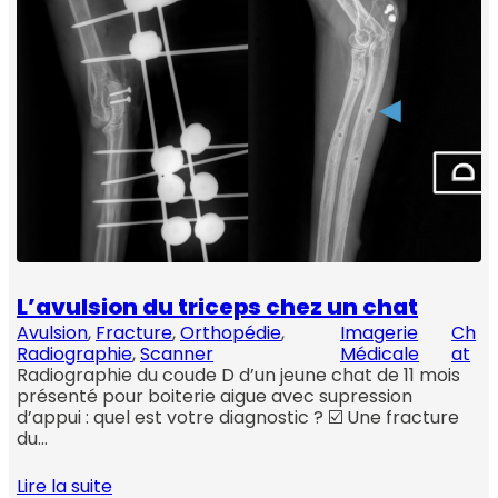
L’avulsion du triceps chez un chat
Avulsion
, 
Fracture
, 
Orthopédie
, 
Imagerie
Ch
Radiographie
, 
Scanner
Médicale
at
Radiographie du coude D d’un jeune chat de 11 mois
présenté pour boiterie aigue avec supression
d’appui : quel est votre diagnostic ? ☑️ Une fracture
du…
Lire la suite