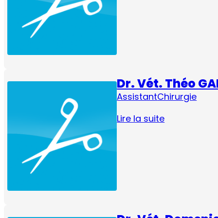
Dr. Vét. Théo G
Assistant
Chirurgie
Lire la suite