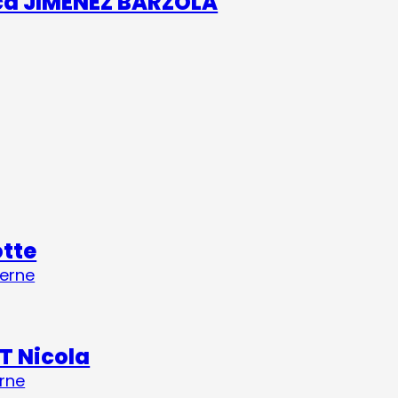
ca JIMENEZ BARZOLA
otte
terne
T Nicola
rne