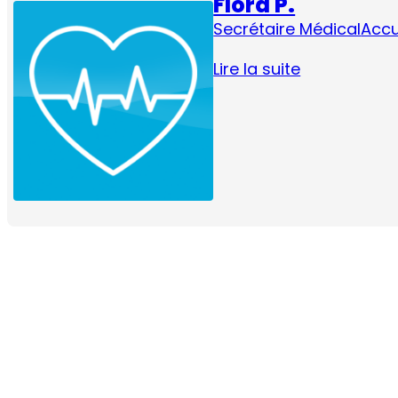
Flora P.
Secrétaire Médical
Accu
Lire la suite