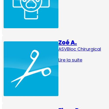
Zoé A.
ASV
Bloc Chirurgical
Lire la suite