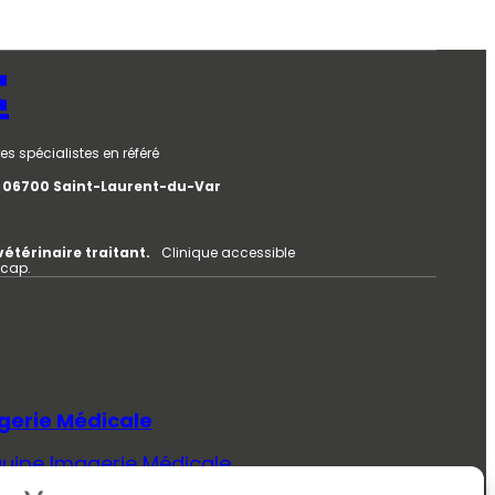
t
es spécialistes en référé
e, 06700 Saint-Laurent-du-Var
vétérinaire traitant.
Clinique accessible
icap.
gerie Médicale
quipe Imagerie Médicale
Savoir Plus (Imagerie Médicale)