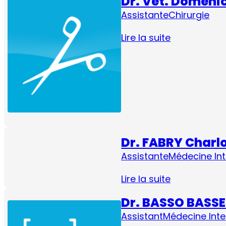
Dr. Vét. Domeni
Assistante
Chirurgie
Lire la suite
Dr. FABRY Charl
Assistante
Médecine In
Lire la suite
Dr. BASSO BASSE
Assistant
Médecine Inte