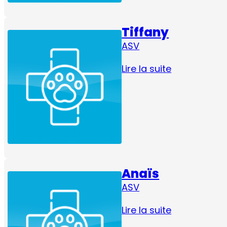
Tiffany
ASV
Lire la suite
Anaïs
ASV
Lire la suite