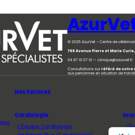
AzurVe
© 2025 AzurVet – Centre de vétérinair
769 Avenue Pierre et Marie Curi
04 97 10 07 10 — clinique@azurvet.fr
Consultations sur
référé de votre 
aux personnes en situation de hand
Nos Services
Cardiologie
Ima
lles
L’Équipe Cardiologie
L’É
En Savoir Plus (Cardiologie)
En 