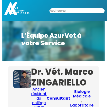
Nous
Rechercher
Contacter
04.97.10.07.10
L’Équipe AzurVet à
votre Service
Dr. Vét. Marco
ZINGARIELLO
Ancien
Biologie
résident
Médicale
du
Consultant
, 
collège
Laboratoire