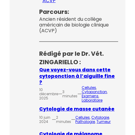
ACVP
Parcours:
Ancien résident du collège
américain de biologie clinique
(ACVP)
Rédigé par le Dr. Vét.
ZINGARIELLO :
Que voyez-vous dans cette
cytoponction à l’aiguille fine
?
Cellules
, 
10
3
Cytoponction
, 
—
—
décembre
minutes
Examens
, 
2025
Laboratoire
Cytologie de masse cutanée
10 juin
2
Cellules
, 
Cytologie
, 
—
—
2024
minutes
Pathologie
, 
Tumeur
Cytologie de mélanome