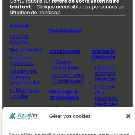
Consultations sur
référé de votre vétérinaire
traitant.
Clinique accessible aux personnes en
situation de handicap.
Accueil
Nos Services
L’Équipe
AzurVet
Notre Histoire
Cardiologie
Imagerie
Médicale
Foire aux
L’Équipe
Questions
Cardiologie
L’Équipe
Gestion des
Imagerie
En Savoir Plus
données
Médicale
(Cardiologie)
personnelles
En Savoir
Politiques de
Chirurgie &
Plus
Cookies
Orthopédie
(Imagerie
Médicale)
L’Équipe
Espace
Chirurgie &
Médecine
Propriétaire
Gérer vos cookies
Orthopédie
Interne
J’ai rendez-
En Savoir Plus
L’Équipe
vous
(Chirurgie &