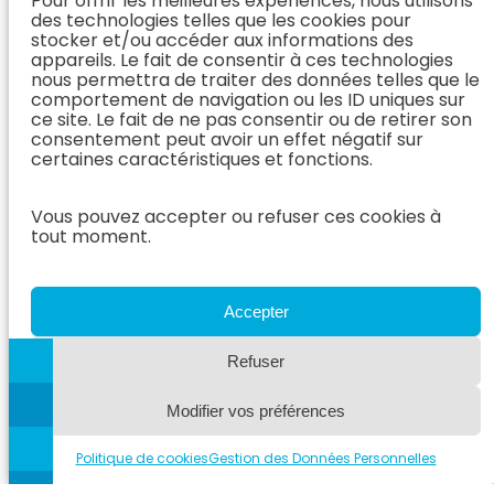
Pour offrir les meilleures expériences, nous utilisons
Médecine
Orthopédie)
Prendre
des technologies telles que les cookies pour
Interne
rendez-vous
stocker et/ou accéder aux informations des
Dentisterie &
En Savoir
appareils. Le fait de consentir à ces technologies
Après mon
ORL
Plus
nous permettra de traiter des données telles que le
rendez-vous
(Médecine
comportement de navigation ou les ID uniques sur
L’Équipe
Interne)
ce site. Le fait de ne pas consentir ou de retirer son
Dentisterie &
Espace
consentement peut avoir un effet négatif sur
ORL
Vétérinaire
Neurologie
certaines caractéristiques et fonctions.
En Savoir Plus
Référer un
L’Équipe
(Dentisterie &
cas
Vous pouvez accepter ou refuser ces cookies à
Neurologie
ORL)
tout moment.
Nous rejoindre
En Savoir
Hospitalisation
Plus
Le Blog
(Neurologie)
AzurVet
L’Équipe
Accepter
Hospitalisation
Oncologie
En Savoir Plus
Refuser
L’Équipe
(Hospitalisation)
Oncologie
Modifier vos préférences
En Savoir
Plus
(Oncologie)
Politique de cookies
Gestion des Données Personnelles