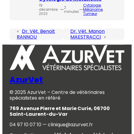
19
Cytologie
, 
2
—
—
décembre
Mélanome
, 
minutes
2023
Tumeur
«
Dr. Vét. Benoit
Dr. Vét. Manon
RANNOU
MAESTRACCI
»
AzurVet
© 2025 AzurVet – Centre de vétérinaires
spécialistes en référé
769 Avenue Pierre et Marie Curie, 06700
Saint-Laurent-du-Var
04 97 10 07 10 — clinique@azurvet.fr