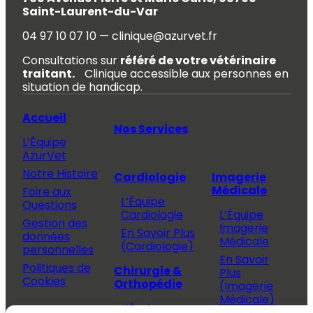
Saint-Laurent-du-Var
04 97 10 07 10 — clinique@azurvet.fr
Consultations sur
référé de votre vétérinaire
traitant.
Clinique accessible aux personnes en
situation de handicap.
Accueil
Nos Services
L’Équipe
AzurVet
Notre Histoire
Cardiologie
Imagerie
Médicale
Foire aux
L’Équipe
Questions
Cardiologie
L’Équipe
Gestion des
Imagerie
En Savoir Plus
données
Médicale
(Cardiologie)
personnelles
En Savoir
Politiques de
Chirurgie &
Plus
Cookies
Orthopédie
(Imagerie
Médicale)
L’Équipe
Espace