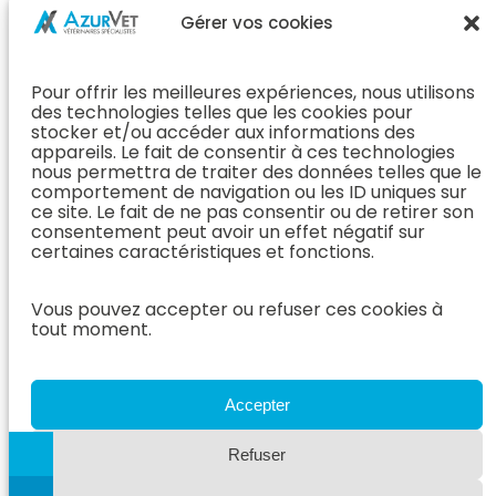
Chirurgie &
Médecine
Propriétaire
Gérer vos cookies
Orthopédie
Interne
J’ai rendez-
En Savoir Plus
L’Équipe
vous
(Chirurgie &
Pour offrir les meilleures expériences, nous utilisons
Médecine
Orthopédie)
Prendre
des technologies telles que les cookies pour
Interne
rendez-vous
stocker et/ou accéder aux informations des
Dentisterie &
En Savoir
appareils. Le fait de consentir à ces technologies
Après mon
ORL
Plus
nous permettra de traiter des données telles que le
rendez-vous
(Médecine
comportement de navigation ou les ID uniques sur
L’Équipe
Interne)
ce site. Le fait de ne pas consentir ou de retirer son
Dentisterie &
Espace
consentement peut avoir un effet négatif sur
ORL
Vétérinaire
Neurologie
certaines caractéristiques et fonctions.
En Savoir Plus
Référer un
L’Équipe
(Dentisterie &
cas
Vous pouvez accepter ou refuser ces cookies à
Neurologie
ORL)
tout moment.
Nous rejoindre
En Savoir
Hospitalisation
Plus
Le Blog
(Neurologie)
AzurVet
L’Équipe
Accepter
Hospitalisation
Oncologie
En Savoir Plus
Refuser
L’Équipe
(Hospitalisation)
Oncologie