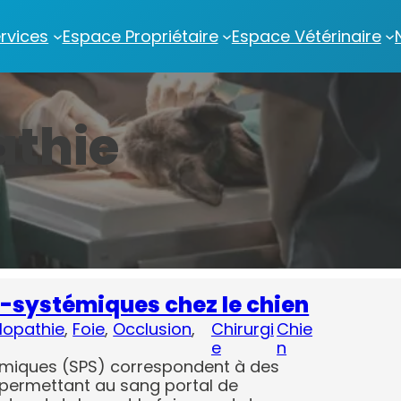
rvices
Espace Propriétaire
Espace Vétérinaire
athie
o-systémiques chez le chien
lopathie
, 
Foie
, 
Occlusion
, 
Chirurgi
Chie
e
n
émiques (SPS) correspondent à des
 permettant au sang portal de