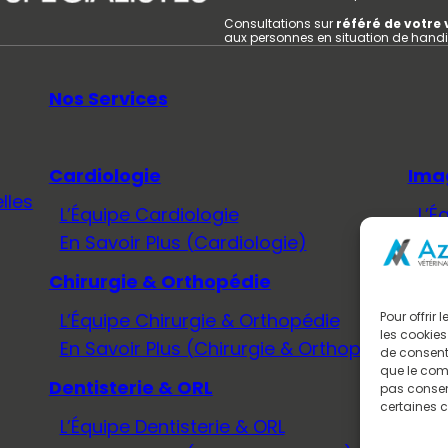
Consultations sur
référé de votre 
aux personnes en situation de hand
Nos Services
Cardiologie
Ima
lles
L’Équipe Cardiologie
L’É
En Savoir Plus (Cardiologie)
En 
Chirurgie & Orthopédie
Méd
L’Équipe Chirurgie & Orthopédie
L’É
Pour offrir
les cookies
En Savoir Plus (Chirurgie & Orthopédie)
En 
de consenti
que le comp
Dentisterie & ORL
Neu
pas consent
certaines c
L’Équipe Dentisterie & ORL
L’É