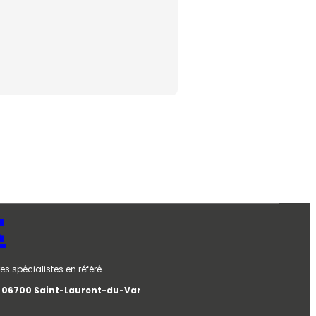
t
es spécialistes en référé
e, 06700 Saint-Laurent-du-Var