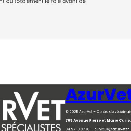
nt ou totalement le foie avant de
…
AzurVe
© 2025 AzurVet – Centre de vétérinair
769 Avenue Pierre et Marie Curi
04 97 10 07 10 — clinique@azurvet.fr