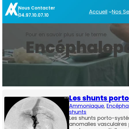
Aller
Nous Contacter
au
Accueil
Nos Se
04.97.10.07.10
contenu
Pour en savoir plus sur le terme
Encéphalop
Les shunts port
Ammoniaque
, 
Encépha
shunts
Les shunts porto-syst
anomalies vasculaires