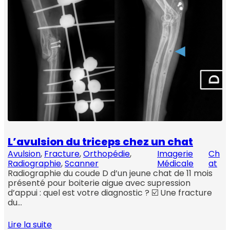
L’avulsion du triceps chez un chat
Avulsion
, 
Fracture
, 
Orthopédie
, 
Imagerie
Ch
Radiographie
, 
Scanner
Médicale
at
Radiographie du coude D d’un jeune chat de 11 mois
présenté pour boiterie aigue avec supression
d’appui : quel est votre diagnostic ? ☑️ Une fracture
du…
Lire la suite