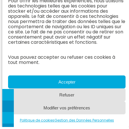
Pour offrir les meilleures expériences, nous utilisons
Médecine
Orthopédie)
Prendre
des technologies telles que les cookies pour
Interne
rendez-vous
stocker et/ou accéder aux informations des
Dentisterie &
En Savoir
appareils. Le fait de consentir à ces technologies
Après mon
ORL
Plus
nous permettra de traiter des données telles que le
rendez-vous
(Médecine
comportement de navigation ou les ID uniques sur
L’Équipe
Interne)
ce site. Le fait de ne pas consentir ou de retirer son
Dentisterie &
Espace
consentement peut avoir un effet négatif sur
ORL
Vétérinaire
Neurologie
certaines caractéristiques et fonctions.
En Savoir Plus
Référer un
L’Équipe
(Dentisterie &
cas
Neurologie
Vous pouvez accepter ou refuser ces cookies à
ORL)
tout moment.
Nous rejoindre
En Savoir
Hospitalisation
Plus
Le Blog
(Neurologie)
AzurVet
L’Équipe
Accepter
Hospitalisation
Oncologie
En Savoir Plus
Refuser
L’Équipe
(Hospitalisation)
Oncologie
Modifier vos préférences
En Savoir
Plus
(Oncologie)
Politique de cookies
Gestion des Données Personnelles