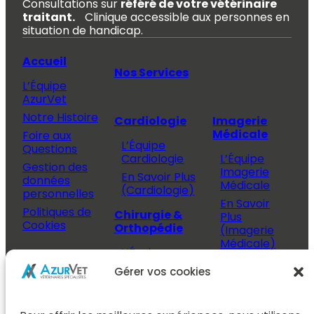
Consultations sur
référé de votre vétérinaire
traitant.
Clinique accessible aux personnes en
situation de handicap.
Accueil
Nos Services
L’Équipe
AzurVet
Notre Histoire
Cardiologie
Imagerie
Médicale
Foire aux
L’Équipe
Questions
Cardiologie
L’Équipe
Gestion des
Imagerie
En Savoir Plus
données
Médicale
(Cardiologie)
personnelles
En Savoir
Politiques de
Chirurgie &
Plus
Cookies
Orthopédie
(Imagerie
Médicale)
L’Équipe
Espace
Chirurgie &
Médecine
Propriétaire
Gérer vos cookies
Orthopédie
Interne
J’ai rendez-
En Savoir Plus
L’Équipe
vous
(Chirurgie &