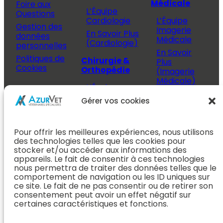
Médicale
Foire aux
L’Équipe
Questions
Cardiologie
L’Équipe
Gestion des
Imagerie
En Savoir Plus
données
Médicale
(Cardiologie)
personnelles
En Savoir
Politiques de
Chirurgie &
Plus
Cookies
Orthopédie
(Imagerie
Médicale)
L’Équipe
Espace
Chirurgie &
Médecine
Propriétaire
Gérer vos cookies
Orthopédie
Interne
J’ai rendez-
En Savoir Plus
L’Équipe
vous
(Chirurgie &
Pour offrir les meilleures expériences, nous utilisons
Médecine
Orthopédie)
Prendre
des technologies telles que les cookies pour
Interne
rendez-vous
stocker et/ou accéder aux informations des
Dentisterie &
En Savoir
appareils. Le fait de consentir à ces technologies
Après mon
ORL
Plus
nous permettra de traiter des données telles que le
rendez-vous
(Médecine
comportement de navigation ou les ID uniques sur
L’Équipe
Interne)
ce site. Le fait de ne pas consentir ou de retirer son
Dentisterie &
Espace
consentement peut avoir un effet négatif sur
ORL
Vétérinaire
Neurologie
certaines caractéristiques et fonctions.
En Savoir Plus
Référer un
L’Équipe