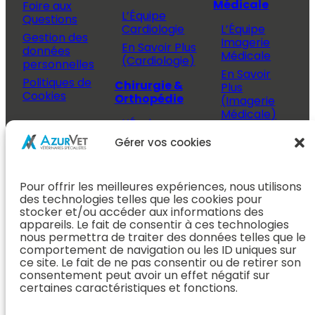
Médicale
Foire aux
L’Équipe
Questions
Cardiologie
L’Équipe
Gestion des
Imagerie
En Savoir Plus
données
Médicale
(Cardiologie)
personnelles
En Savoir
Politiques de
Chirurgie &
Plus
Cookies
Orthopédie
(Imagerie
Médicale)
L’Équipe
Espace
Chirurgie &
Médecine
Propriétaire
Gérer vos cookies
Orthopédie
Interne
J’ai rendez-
En Savoir Plus
L’Équipe
vous
(Chirurgie &
Pour offrir les meilleures expériences, nous utilisons
Médecine
Orthopédie)
Prendre
des technologies telles que les cookies pour
Interne
rendez-vous
stocker et/ou accéder aux informations des
Dentisterie &
En Savoir
appareils. Le fait de consentir à ces technologies
Après mon
ORL
Plus
nous permettra de traiter des données telles que le
rendez-vous
(Médecine
comportement de navigation ou les ID uniques sur
L’Équipe
Interne)
ce site. Le fait de ne pas consentir ou de retirer son
Dentisterie &
Espace
consentement peut avoir un effet négatif sur
ORL
Vétérinaire
Neurologie
certaines caractéristiques et fonctions.
En Savoir Plus
Référer un
L’Équipe