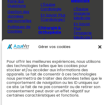
Médicale
Foire aux
L’Équipe
Questions
Cardiologie
L’Équipe
Gestion des
Imagerie
En Savoir Plus
données
Médicale
(Cardiologie)
personnelles
En Savoir
Politiques de
Chirurgie &
Plus
Cookies
Orthopédie
(Imagerie
Médicale)
L’Équipe
Espace
Chirurgie &
Médecine
Propriétaire
Gérer vos cookies
Orthopédie
Interne
J’ai rendez-
En Savoir Plus
L’Équipe
vous
(Chirurgie &
Pour offrir les meilleures expériences, nous utilisons
Médecine
Orthopédie)
Prendre
des technologies telles que les cookies pour
Interne
rendez-vous
stocker et/ou accéder aux informations des
Dentisterie &
En Savoir
appareils. Le fait de consentir à ces technologies
Après mon
ORL
Plus
nous permettra de traiter des données telles que le
rendez-vous
(Médecine
comportement de navigation ou les ID uniques sur
L’Équipe
Interne)
ce site. Le fait de ne pas consentir ou de retirer son
Dentisterie &
Espace
consentement peut avoir un effet négatif sur
ORL
Vétérinaire
Neurologie
certaines caractéristiques et fonctions.
En Savoir Plus
Référer un
L’Équipe
(Dentisterie &