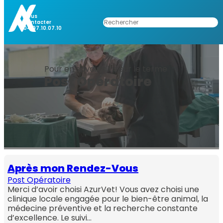
Aller
au
Nous
Rechercher
Contacter
contenu
04.97.10.07.10
Pour en savoir plus sur le terme
Post Opératoire
Après mon Rendez-Vous
Post Opératoire
Merci d’avoir choisi AzurVet! Vous avez choisi une
clinique locale engagée pour le bien-être animal, la
médecine préventive et la recherche constante
d’excellence. Le suivi…