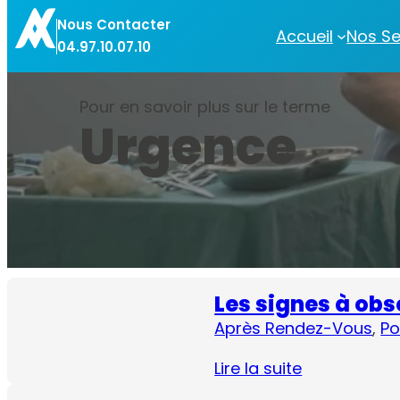
Aller
Nous Contacter
au
Accueil
Nos Se
04.97.10.07.10
contenu
Pour en savoir plus sur le terme
Urgence
Les signes à obs
Après Rendez-Vous
, 
Po
Lire la suite