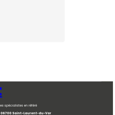
t
es spécialistes en référé
e, 06700 Saint-Laurent-du-Var