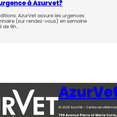
 urgence à Azurvet?
ditions. AzurVet assure les urgences
érinaire (sur rendez-vous) en semaine
i de 9h…
AzurVe
© 2025 AzurVet – Centre de vétérinair
769 Avenue Pierre et Marie Curi