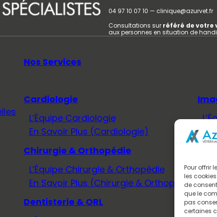
04 97 10 07 10 — clinique@azurvet.fr
Consultations sur
référé de votre 
aux personnes en situation de hand
Nos Services
Cardiologie
Ima
lles
L’Équipe Cardiologie
L’É
En Savoir Plus (Cardiologie)
En 
Chirurgie & Orthopédie
Méd
L’Équipe Chirurgie & Orthopédie
L’É
Pour offrir
les cookies
En Savoir Plus (Chirurgie & Orthopédie)
En 
de consenti
que le comp
Dentisterie & ORL
Neu
pas consent
certaines c