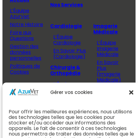
Nos Services
L’Équipe
AzurVet
Notre Histoire
Cardiologie
Imagerie
Médicale
Foire aux
L’Équipe
Questions
Cardiologie
L’Équipe
Gestion des
Imagerie
En Savoir Plus
données
Médicale
(Cardiologie)
personnelles
En Savoir
Politiques de
Chirurgie &
Plus
Cookies
Orthopédie
(Imagerie
Médicale)
L’Équipe
Espace
Chirurgie &
Médecine
Propriétaire
Gérer vos cookies
Orthopédie
Interne
J’ai rendez-
En Savoir Plus
L’Équipe
vous
(Chirurgie &
Pour offrir les meilleures expériences, nous utilisons
Médecine
Orthopédie)
Prendre
des technologies telles que les cookies pour
Interne
rendez-vous
stocker et/ou accéder aux informations des
Dentisterie &
En Savoir
appareils. Le fait de consentir à ces technologies
Après mon
ORL
Plus
nous permettra de traiter des données telles que le
rendez-vous