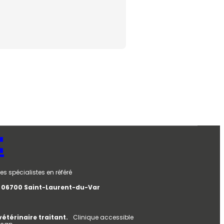
t
es spécialistes en référé
e, 06700 Saint-Laurent-du-Var
vétérinaire traitant.
Clinique accessible