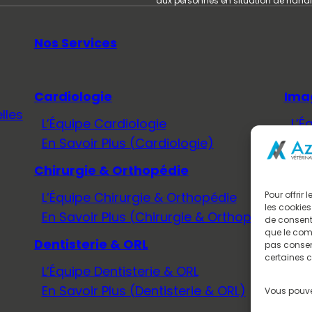
aux personnes en situation de hand
Nos Services
Cardiologie
Ima
lles
L’Équipe Cardiologie
L’É
En Savoir Plus (Cardiologie)
En 
Chirurgie & Orthopédie
Méd
L’Équipe Chirurgie & Orthopédie
L’É
Pour offrir
les cookies
En Savoir Plus (Chirurgie & Orthopédie)
En 
de consenti
que le comp
Dentisterie & ORL
Neu
pas consent
certaines c
L’Équipe Dentisterie & ORL
L’É
En Savoir Plus (Dentisterie & ORL)
En 
Vous pouve