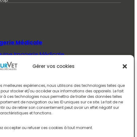
icap.
gerie Médicale
quipe Imagerie Médicale
Savoir Plus (Imagerie Médicale)
Gérer vos cookies
ecine Interne
quipe Médecine Interne
 les meilleures expériences, nous utilisons des technologies telles que
 pour stocker et/ou accéder aux informations des appareils. Le fait
Savoir Plus (Médecine Interne)
r à ces technologies nous permettra de traiter des données telles
ortement de navigation ou les ID uniques sur ce site. Le fait de ne
rologie
ir ou de retirer son consentement peut avoir un effet négatif sur
aractéristiques et fonctions.
quipe Neurologie
Savoir Plus (Neurologie)
z accepter ou refuser ces cookies à tout moment.