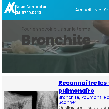
Aller
Nous Contacter
au
Accueil
Nos Se
04.97.10.07.10
contenu
Pour en savoir plus sur le terme
Bronchite
Reconnaître les 
pulmonaire
Bronchite
, 
Poumons
, 
Ra
Scanner
Quelles sont les opacit