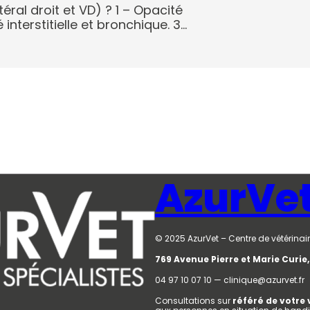
téral droit et VD) ? 1 – Opacité
interstitielle et bronchique. 3…
AzurVe
© 2025 AzurVet – Centre de vétérinair
769 Avenue Pierre et Marie Curi
04 97 10 07 10 — clinique@azurvet.fr
Consultations sur
référé de votre 