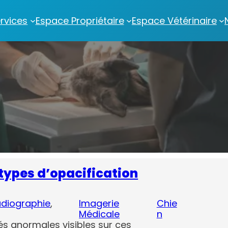
rvices
Espace Propriétaire
Espace Vétérinaire
types d’opacification
diographie
, 
Imagerie
Chie
Médicale
n
és anormales visibles sur ces